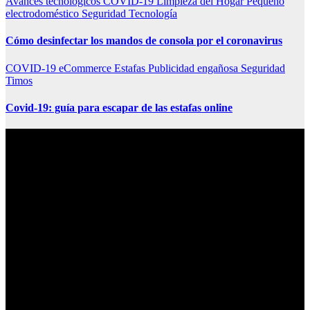
Avances tecnológicos
COVID-19
Limpieza del Hogar
Pequeño
electrodoméstico
Seguridad
Tecnología
Cómo desinfectar los mandos de consola por el coronavirus
COVID-19
eCommerce
Estafas
Publicidad engañosa
Seguridad
Timos
Covid-19: guía para escapar de las estafas online