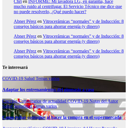
Chri
en
INFORME: Mi lavadora LG, en garantía, hace
mucho ruido al centrifugar. El Servicio Técnico me dice que
no puede resolverlo, ¿Qué puedo hacer?
Abner Pérez
en
Vitrocerámicas “normales” y de Inducción: 8
consejos básicos para ahorrar energía (y dinero)
Abner Pérez
en
Vitrocerámicas “normales” y de Inducción: 8
consejos básicos para ahorrar energía (y dinero)
Abner Pérez
en
Vitrocerámicas “normales” y de Inducción: 8
consejos básicos para ahorrar energía (y dinero)
Te interesará
COVID-19
Salud
Temas varios
Adaptar los entrenamientos del gimnasio a casa
Cocción
Comentarios de actualidad
COVID-19
Notas del Autor
Salud
Seguridad
Temas varios
Como evitar contagios al hacer la compra en el supermercado