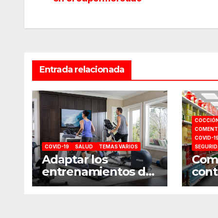
de
entradas
Entrada relacionada
COCCIÓ
COMENTA
COVID-1
COVID-19
SALUD
TEMAS VARIOS
SEGURI
Adaptar los
Como
entrenamientos del
cont
gimnasio a casa
la c
sup