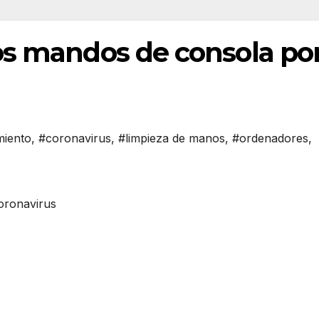
os mandos de consola po
miento
,
#coronavirus
,
#limpieza de manos
,
#ordenadores
,