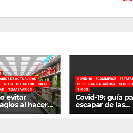
N
RIOS DE ACTUALIDAD
COVID-19
ECOMMERCE
ESTAFA
9
NOTAS DEL AUTOR
SALUD
PUBLICIDAD ENGAÑOSA
SEGURI
DAD
TEMAS VARIOS
TIMOS
 evitar
Covid-19: guía p
agios al hacer
escapar de las
ompra en el
estafas online
ermercado