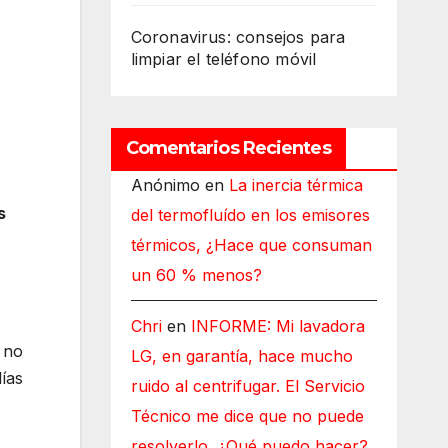
Coronavirus: consejos para
limpiar el teléfono móvil
Comentarios Recientes
Anónimo
en
La inercia térmica
s
del termofluído en los emisores
térmicos, ¿Hace que consuman
un 60 % menos?
Chri
en
INFORME: Mi lavadora
 no
LG, en garantía, hace mucho
ías
ruido al centrifugar. El Servicio
Técnico me dice que no puede
resolverlo, ¿Qué puedo hacer?