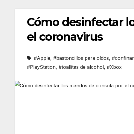
Cómo desinfectar l
el coronavirus
#Apple
,
#bastoncillos para oídos
,
#confina
#PlayStation
,
#toallitas de alcohol
,
#Xbox