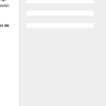
están
ez de