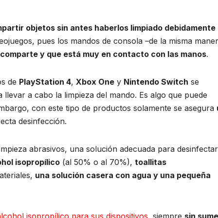
partir objetos sin antes haberlos limpiado debidamente
ideojuegos, pues los mandos de consola –de la misma mane
 comparte y que está muy en contacto con las manos
.
os de
PlayStation 4
,
Xbox One
y
Nintendo Switch
se
 llevar a cabo la limpieza del mando. Es algo que puede
n embargo, con este tipo de productos solamente se asegura
ecta desinfección.
limpieza abrasivos, una solución adecuada para desinfectar
ohol isopropílico
(al 50% o al 70%),
toallitas
ateriales,
una solución casera con agua y una pequeña
lcohol isopropílico para sus dispositivos
, siempre
sin sume