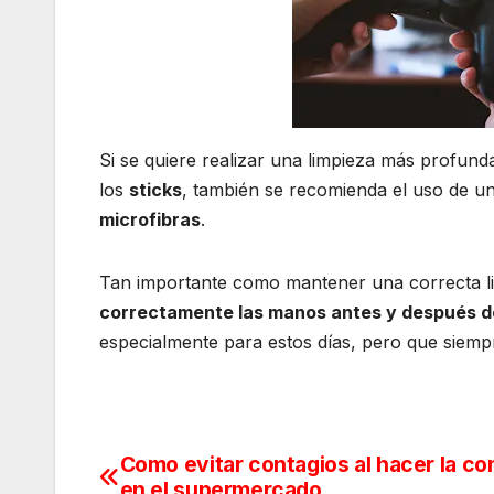
Si se quiere realizar una limpieza más profund
los
sticks
, también se recomienda el uso de u
microfibras
.
Tan importante como mantener una correcta l
correctamente las manos antes y después d
especialmente para estos días, pero que siemp
Como evitar contagios al hacer la c
Navegación
en el supermercado