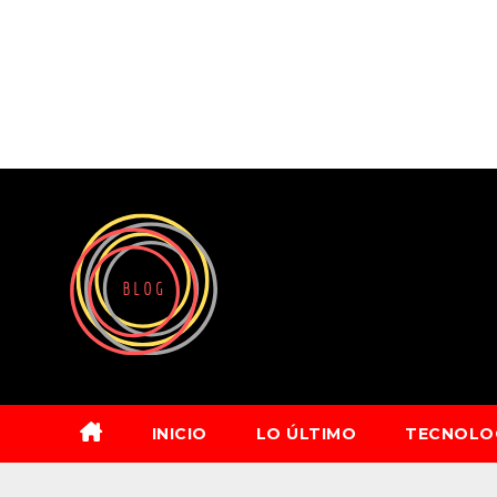
Saltar
al
contenido
INICIO
LO ÚLTIMO
TECNOLO