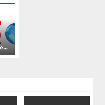
res»
om
?