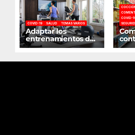
COCCIÓ
COMENT
COVID-1
COVID-19
SALUD
TEMAS VARIOS
SEGURI
Adaptar los
Como
entrenamientos del
cont
gimnasio a casa
comp
sup