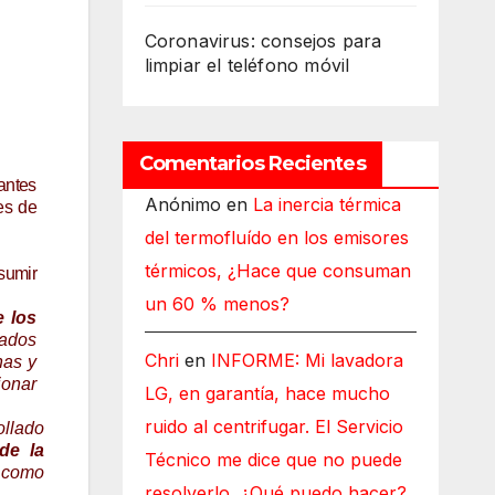
Coronavirus: consejos para
limpiar el teléfono móvil
Comentarios Recientes
antes
Anónimo
en
La inercia térmica
es de
del termofluído en los emisores
térmicos, ¿Hace que consuman
sumir
un 60 % menos?
e los
ados
Chri
en
INFORME: Mi lavadora
nas y
ionar
LG, en garantía, hace mucho
ruido al centrifugar. El Servicio
ollado
de la
Técnico me dice que no puede
 como
resolverlo, ¿Qué puedo hacer?