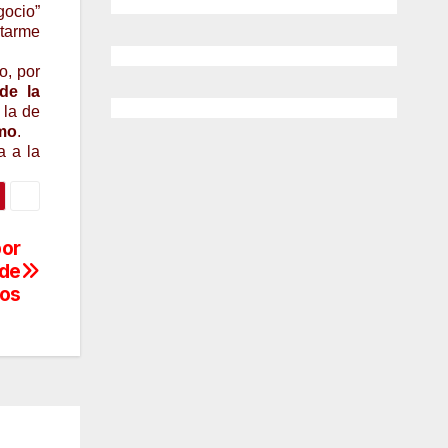
gocio”
atarme
o, por
e la
 la de
omo
.
a a la
or
 de
cos