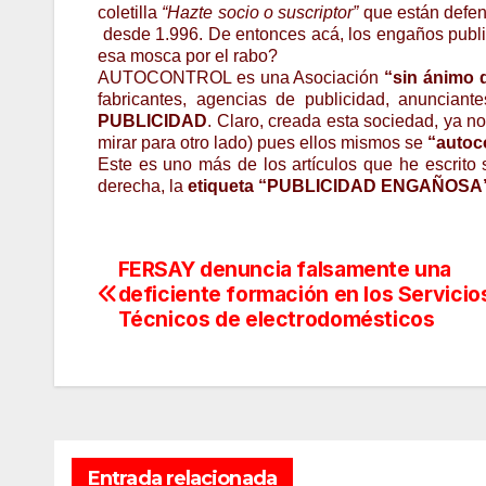
coletilla
“Hazte socio o suscriptor”
que están defen
desde 1.996. De entonces acá, los engaños publi
esa mosca por el rabo?
AUTOCONTROL es una Asociación
“sin ánimo d
fabricantes, agencias de publicidad, anuncian
PUBLICIDAD
. Claro, creada esta sociedad, ya n
mirar para otro lado) pues ellos mismos se
“autoc
Este es uno más de los artículos que he escrit
derecha, la
etiqueta “PUBLICIDAD ENGAÑOSA
FERSAY denuncia falsamente una
Navegación
deficiente formación en los Servicio
de
Técnicos de electrodomésticos
entradas
Entrada relacionada