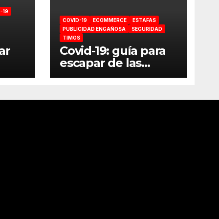
-19
COVID-19
ECOMMERCE
ESTAFAS
PUBLICIDAD ENGAÑOSA
SEGURIDAD
TIMOS
ar
Covid-19: guía para
escapar de las
estafas online