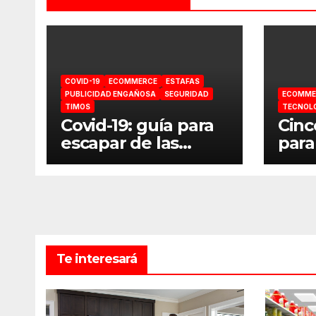
COVID-19
ECOMMERCE
ESTAFAS
PUBLICIDAD ENGAÑOSA
SEGURIDAD
ECOMME
TIMOS
TECNOL
Covid-19: guía para
Cinc
escapar de las
para
estafas online
inte
Te interesará