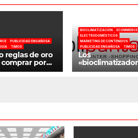
BIOCLIMATIZACIÓN
ECOMMERCE
ELECTRODOMÉSTICOS
RCE
PUBLICIDAD ENGAÑOSA
MARKETING DE CONTENIDOS
OGÍA
TIMOS
PUBLICIDAD ENGAÑOSA
TIMOS
o reglas de oro
Los
 comprar por
«bioclimatizado
rnet
de
PUBLIPUNTO.c
¿Son un engaño