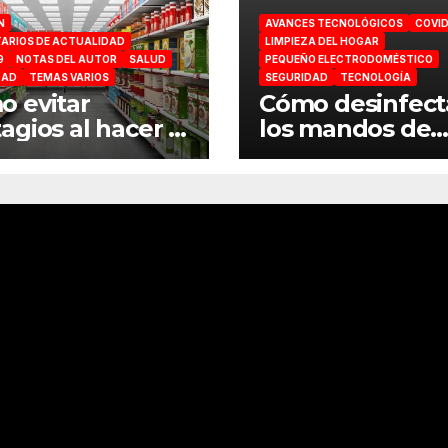
N
AVANCES TECNOLÓGICOS
COVID
ARIOS DE ACTUALIDAD
LIMPIEZA DEL HOGAR
9
NOTAS DEL AUTOR
SALUD
PEQUEÑO ELECTRODOMÉSTICO
DAD
TEMAS VARIOS
SEGURIDAD
TECNOLOGÍA
 evitar
Cómo desinfect
agios al hacer la
los mandos de
ra en el
consola por el
ermercado
coronavirus