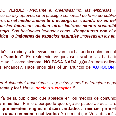
VADO VERDE: «
Mediante el
greenwashing,
las empresas (
 cerebro) y aprovechar el prestigio comercial de lo verde public
s con el medio ambiente o ecológicos, cuando no es del
ue les interesan, ocultan otros factores menos sostenibl
tojo.
Son habituales leyendas como
«Respetuoso con el 
ética» o imágenes de espacios naturales
impresas en los e
ta
?. La radio y la televisión nos van machacando continuamen
a
“venden”
. Es realmente vergonzoso escuhar las barbari
. Y aquí, como siemore,
NO PASA NADA
. ¿Quién
nos defie
tos engaños?. Hace unos días oí un anuncio de
AUTOCON
en Autocontrol anunciantes, agencias y medios trabajamos p
.”
onesta
y leal
. Hazte
socio
o
suscriptor
 de la publicidad que aparece en los medios de comunic
a ni es leal
. Primero porque lo que digo se puede apreciar a 
 que mienten, engañan, dicen verdades a medias, promet
os usuarios menos cultivados
. Y no me digan Vds., después