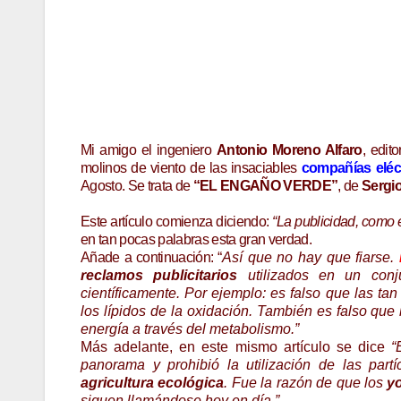
Mi amigo el ingeniero
Antonio Moreno Alfaro
, edit
molinos de viento de las insaciables
compañías eléc
Agosto. Se trata de
“EL ENGAÑO VERDE”
, de
Sergio
Este artículo comienza diciendo:
“La publicidad, como e
en tan pocas palabras esta gran verdad.
Añade a continuación: “
Así que no hay que fiarse.
reclamos publicitarios
utilizados en un conju
científicamente. Por ejemplo: es falso que las ta
los lípidos de la oxidación. También es falso qu
energía a través del metabolismo.”
Más adelante, en este mismo artículo se dice
“
panorama y prohibió la utilización de las part
agricultura ecológica
. Fue la razón de que los
yo
siguen llamándose hoy en día.”