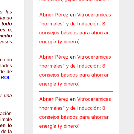
o las
Abner Pérez
en
Vitrocerámicas
itando
“normales” y de Inducción: 8
 todo
es o,
consejos básicos para ahorrar
medio
energía (y dinero)
nvases
Abner Pérez
en
Vitrocerámicas
te con
“normales” y de Inducción: 8
dades
nde de
consejos básicos para ahorrar
TROL
.
energía (y dinero)
or una
Abner Pérez
en
Vitrocerámicas
“normales” y de Inducción: 8
ación
consejos básicos para ahorrar
simple
energía (y dinero)
en lo
 de la