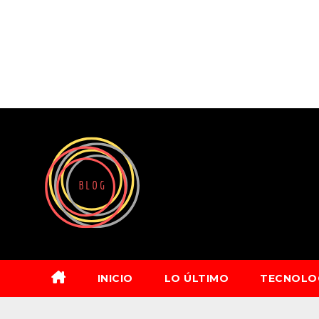
Saltar
al
contenido
INICIO
LO ÚLTIMO
TECNOLO