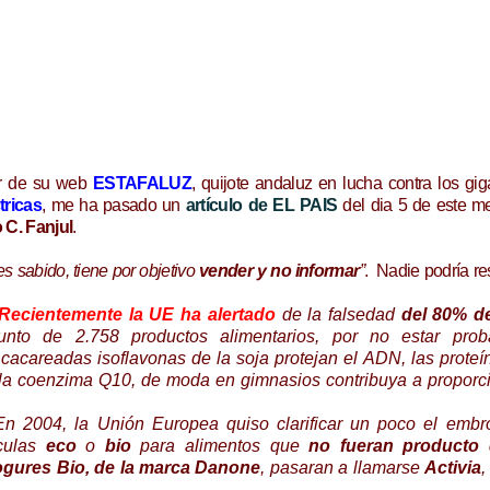
or de su web
ESTAFALUZ
, quijote andaluz en lucha contra los gig
tricas
, me ha pasado un
artículo de EL PAIS
del dia 5 de este m
 C. Fanjul
.
s sabido, tiene por objetivo
vender y no informar
”
. Nadie podría re
Recientemente la UE ha alertado
de la falsedad
del 80% d
nto de 2.758 productos alimentarios, por no estar prob
n cacareadas isoflavonas de la soja protejan el ADN, las proteí
e la coenzima Q10, de moda en gimnasios contribuya a proporc
En 2004, la Unión Europea quiso clarificar un poco el embr
ículas
eco
o
bio
para alimentos que
no fueran producto 
gures Bio, de la marca Danone
, pasaran a llamarse
Activia
,