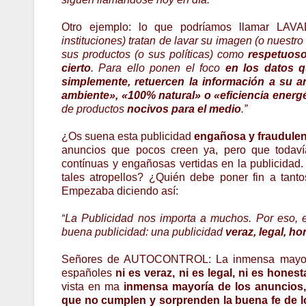
Otro ejemplo: lo que podríamos llamar LA
instituciones) tratan de lavar su imagen (o nuestro
sus productos (o sus políticas) como
respetuoso
cierto
. Para ello ponen el foco
en los datos q
simplemente, retuercen la información a su an
ambiente», «100% natural» o «eficiencia energ
de productos
nocivos para el medio
.”
¿Os suena esta publicidad
engañosa y fraudulen
anuncios que pocos creen ya, pero que todaví
contínuas y engañosas vertidas en la publicidad
tales atropellos? ¿Quién debe poner fin a tan
Empezaba diciendo así:
“
La Publicidad nos importa a muchos. Por eso, 
buena publicidad: una publicidad
veraz, legal, h
Señores de AUTOCONTROL: La inmensa mayoría
españoles
ni es veraz, ni es legal, ni es honest
vista en ma
inmensa mayoría de los anuncios,
que no cumplen y sorprenden la buena fe de l