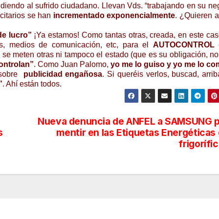
diendo al sufrido ciudadano. Llevan Vds. “trabajando en su ne
citarios se han
incrementado exponencialmente
. ¿Quieren 
e lucro”
¡Ya estamos! Como tantas otras, creada, en este cas
tes, medios de comunicación, etc, para el
AUTOCONTROL d
o se meten otras ni tampoco el estado (que es su obligación, no
ontrolan”
. Como Juan Palomo,
yo me lo guiso y yo me lo c
o sobre
publicidad engañosa
. Si queréis verlos, buscad, arrib
”
. Ahí están todos.
Nueva denuncia de ANFEL a SAMSUNG p
s
mentir en las Etiquetas Energéticas
frigorífi