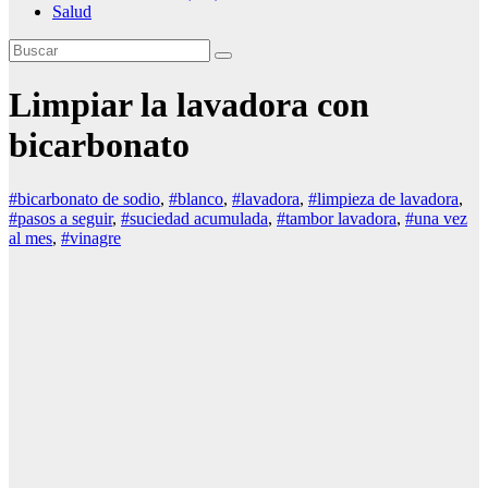
Salud
Limpiar la lavadora con
bicarbonato
#bicarbonato de sodio
,
#blanco
,
#lavadora
,
#limpieza de lavadora
,
#pasos a seguir
,
#suciedad acumulada
,
#tambor lavadora
,
#una vez
al mes
,
#vinagre