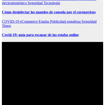
electrodoméstico
Seguridad
Tecnología
Cómo desinfectar los mandos de consola por el coronavirus
COVID-19
eCommerce
Estafas
Publicidad engañosa
Seguridad
Timos
Covid-19: guía para escapar de las estafas online