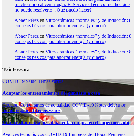
mucho ruido al centrifugar. El Servicio Técnico me dice que
no puede resolverlo, ¿Qué puedo hacer?
Abner Pérez
en
Vitrocerámicas “normales” y de Inducción: 8
consejos básicos para ahorrar energía (y dinero)
Abner Pérez
en
Vitrocerámicas “normales” y de Inducción: 8
consejos básicos para ahorrar energía (y dinero)
Abner Pérez
en
Vitrocerámicas “normales” y de Inducción: 8
consejos básicos para ahorrar energía (y dinero)
Te interesará
COVID-19
Salud
Temas varios
Adaptar los entrenamientos del gimnasio a casa
Cocción
Comentarios de actualidad
COVID-19
Notas del Autor
Salud
Seguridad
Temas varios
Como evitar contagios al hacer la compra en el supermercado
Avances tecnológicos
COVID-19
Limpieza del Hogar
Pequeño