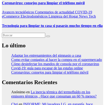
Coronavirus: consejos para limpiar el teléfono móvil
Avances tecnológicos
Comentarios de actualidad
COVID-19
eCommerce
Electrodomésticos
Limpieza del Hogar
News
Tech
Tecnología para limpiar tu casa si pasarás mucho tiempo en ella
Lo último
Adaptar los entrenamientos del gimnasio a casa
Como evitar contagios al hacer la compra en el supermercado
Cómo desinfectar los mandos de consola por el coronavirus
Covid-19: guía para escapar de las estafas online
Coronavirus: consejos para limpiar el teléfono móvil
Comentarios Recientes
Anónimo
en
La inercia térmica del termofluído en los
emisores térmicos, ¿Hace que consuman un 60 % menos?
Chri
en
INFORME: Mi lavadora LG, en garantía, hace