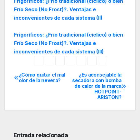
Frigoríficos: ¿Frío tradicional (cíclico) o bien
Frío Seco (No Frost)?. Ventajas e
inconvenientes de cada sistema (II)
Frigoríficos: ¿Frío tradicional (cíclico) o bien
Frío Seco (No Frost)?. Ventajas e
inconvenientes de cada sistema (III)
¿Cómo quitar el mal
¿Es aconsejable la
Navegación
olor de la nevera?
secadora con bomba
de calor de la marca
de
HOTPOINT-
ARISTON?
entradas
Entrada relacionada