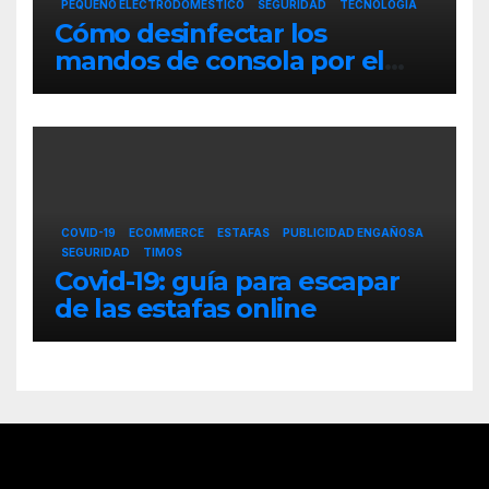
PEQUEÑO ELECTRODOMÉSTICO
SEGURIDAD
TECNOLOGÍA
Cómo desinfectar los
mandos de consola por el
coronavirus
COVID-19
ECOMMERCE
ESTAFAS
PUBLICIDAD ENGAÑOSA
SEGURIDAD
TIMOS
Covid-19: guía para escapar
de las estafas online