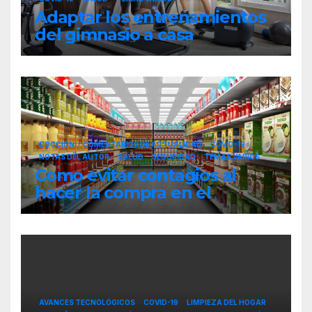
Adaptar los entrenamientos
del gimnasio a casa
COCCIÓN
COMENTARIOS DE ACTUALIDAD
COVID-19
NOTAS DEL AUTOR
SALUD
SEGURIDAD
TEMAS VARIOS
Como evitar contagios al
hacer la compra en el
supermercado
AVANCES TECNOLÓGICOS
COVID-19
LIMPIEZA DEL HOGAR