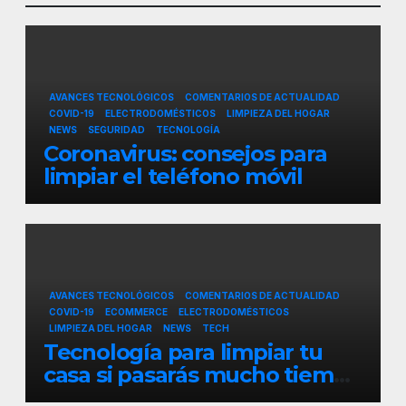
AVANCES TECNOLÓGICOS
COMENTARIOS DE ACTUALIDAD
COVID-19
ELECTRODOMÉSTICOS
LIMPIEZA DEL HOGAR
NEWS
SEGURIDAD
TECNOLOGÍA
Coronavirus: consejos para
limpiar el teléfono móvil
AVANCES TECNOLÓGICOS
COMENTARIOS DE ACTUALIDAD
COVID-19
ECOMMERCE
ELECTRODOMÉSTICOS
LIMPIEZA DEL HOGAR
NEWS
TECH
Tecnología para limpiar tu
casa si pasarás mucho tiempo
en ella