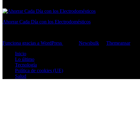
Ahorrar Cada Día con los Electrodomésticos
consejos para ahorrar en casa
Funciona gracias a WordPress
|
Tema:
Newsbulk
de
Themeansar
Inicio
Lo último
Tecnología
Política de cookies (UE)
Salud