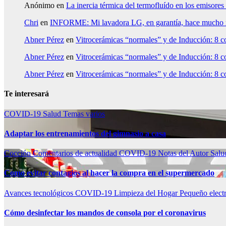
Anónimo
en
La inercia térmica del termofluído en los emiso
Chri
en
INFORME: Mi lavadora LG, en garantía, hace mucho rui
Abner Pérez
en
Vitrocerámicas “normales” y de Inducción: 8 co
Abner Pérez
en
Vitrocerámicas “normales” y de Inducción: 8 co
Abner Pérez
en
Vitrocerámicas “normales” y de Inducción: 8 co
Te interesará
COVID-19
Salud
Temas varios
Adaptar los entrenamientos del gimnasio a casa
Cocción
Comentarios de actualidad
COVID-19
Notas del Autor
Sal
Como evitar contagios al hacer la compra en el supermercado
Avances tecnológicos
COVID-19
Limpieza del Hogar
Pequeño elect
Cómo desinfectar los mandos de consola por el coronavirus