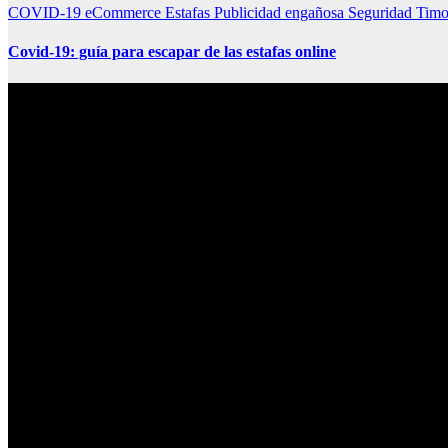
COVID-19
eCommerce
Estafas
Publicidad engañosa
Seguridad
Timo
Covid-19: guía para escapar de las estafas online