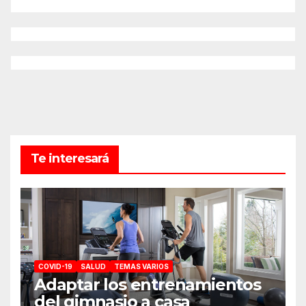
Te interesará
COVID-19
SALUD
TEMAS VARIOS
Adaptar los entrenamientos
del gimnasio a casa