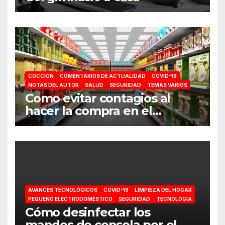
COCCIÓN
COMENTARIOS DE ACTUALIDAD
COVID-19
NOTAS DEL AUTOR
SALUD
SEGURIDAD
TEMAS VARIOS
Como evitar contagios al
hacer la compra en el
supermercado
AVANCES TECNOLÓGICOS
COVID-19
LIMPIEZA DEL HOGAR
PEQUEÑO ELECTRODOMÉSTICO
SEGURIDAD
TECNOLOGÍA
Cómo desinfectar los
mandos de consola por el