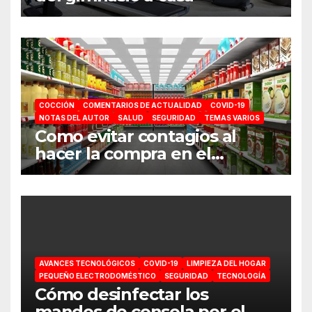
COCCIÓN
COMENTARIOS DE ACTUALIDAD
COVID-19
NOTAS DEL AUTOR
SALUD
SEGURIDAD
TEMAS VARIOS
Como evitar contagios al
hacer la compra en el
supermercado
AVANCES TECNOLÓGICOS
COVID-19
LIMPIEZA DEL HOGAR
PEQUEÑO ELECTRODOMÉSTICO
SEGURIDAD
TECNOLOGÍA
Cómo desinfectar los
mandos de consola por el