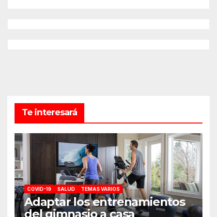
Te interesará
COVID-19
SALUD
TEMAS VARIOS
Adaptar los entrenamientos
del gimnasio a casa