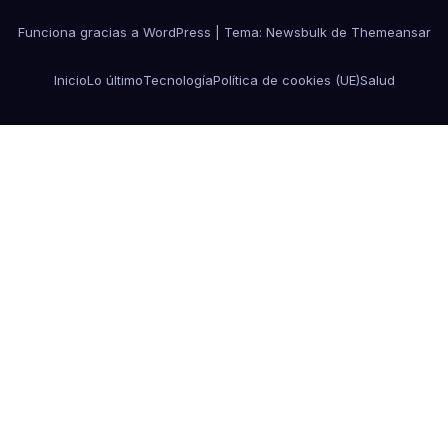
Funciona gracias a WordPress
|
Tema:
Newsbulk
de
Themeansar
Inicio
Lo último
Tecnología
Política de cookies (UE)
Salud