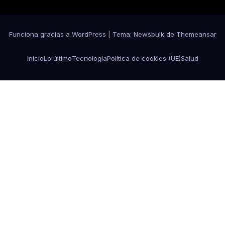
Funciona gracias a WordPress
|
Tema:
Newsbulk
de
Themeansar
Inicio
Lo último
Tecnología
Política de cookies (UE)
Salud