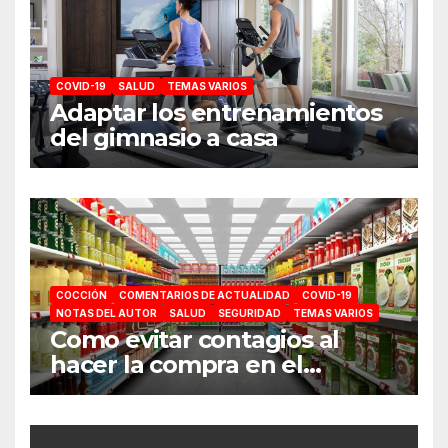
COVID-19
SALUD
TEMAS VARIOS
Adaptar los entrenamientos
del gimnasio a casa
COCCIÓN
COMENTARIOS DE ACTUALIDAD
COVID-19
NOTAS DEL AUTOR
SALUD
SEGURIDAD
TEMAS VARIOS
Como evitar contagios al
hacer la compra en el
supermercado