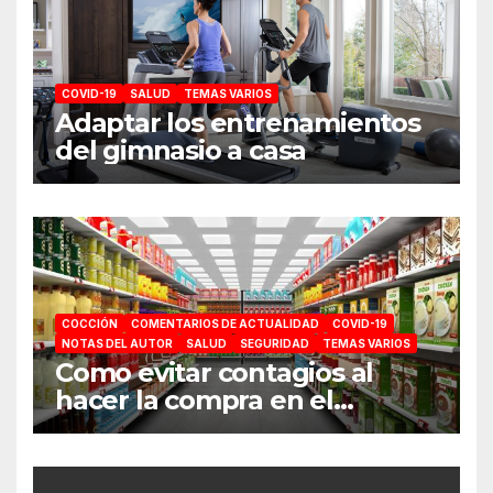
COVID-19
SALUD
TEMAS VARIOS
Adaptar los entrenamientos
del gimnasio a casa
COCCIÓN
COMENTARIOS DE ACTUALIDAD
COVID-19
NOTAS DEL AUTOR
SALUD
SEGURIDAD
TEMAS VARIOS
Como evitar contagios al
hacer la compra en el
supermercado