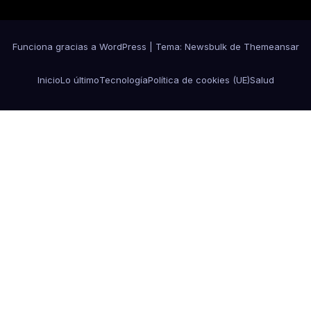
Funciona gracias a WordPress
|
Tema:
Newsbulk
de
Themeansar
Inicio
Lo último
Tecnología
Política de cookies (UE)
Salud