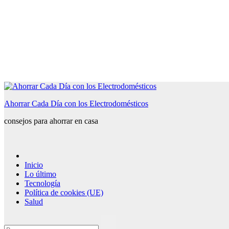
Saltar
al
Ahorrar Cada Día con los Electrodomésticos
contenido
consejos para ahorrar en casa
Inicio
Lo último
Tecnología
Política de cookies (UE)
Salud