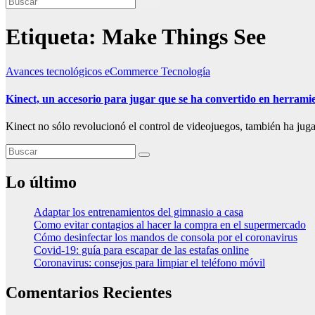
Etiqueta:
Make Things See
Avances tecnológicos
eCommerce
Tecnología
Kinect, un accesorio para jugar que se ha convertido en herramie
Kinect no sólo revolucionó el control de videojuegos, también ha juga
Lo último
Adaptar los entrenamientos del gimnasio a casa
Como evitar contagios al hacer la compra en el supermercado
Cómo desinfectar los mandos de consola por el coronavirus
Covid-19: guía para escapar de las estafas online
Coronavirus: consejos para limpiar el teléfono móvil
Comentarios Recientes