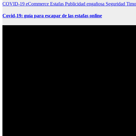
COVID-19
eCommerce
Estafas
Publicidad engañosa
Seguridad
Timo
Covid-19: guía para escapar de las estafas online