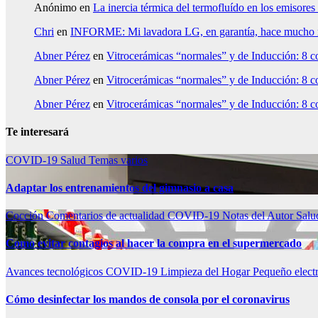
Anónimo
en
La inercia térmica del termofluído en los emiso
Chri
en
INFORME: Mi lavadora LG, en garantía, hace mucho rui
Abner Pérez
en
Vitrocerámicas “normales” y de Inducción: 8 co
Abner Pérez
en
Vitrocerámicas “normales” y de Inducción: 8 co
Abner Pérez
en
Vitrocerámicas “normales” y de Inducción: 8 co
Te interesará
COVID-19
Salud
Temas varios
Adaptar los entrenamientos del gimnasio a casa
Cocción
Comentarios de actualidad
COVID-19
Notas del Autor
Sal
Como evitar contagios al hacer la compra en el supermercado
Avances tecnológicos
COVID-19
Limpieza del Hogar
Pequeño elect
Cómo desinfectar los mandos de consola por el coronavirus