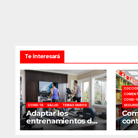
Te interesará
COCCIÓ
COMENT
COVID-1
COVID-19
SALUD
TEMAS VARIOS
SEGURI
Adaptar los
Como
entrenamientos del
cont
gimnasio a casa
comp
sup