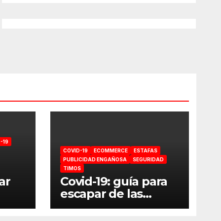
-19
COVID-19
ECOMMERCE
ESTAFAS
PUBLICIDAD ENGAÑOSA
SEGURIDAD
TIMOS
ar
Covid-19: guía para
escapar de las
estafas online