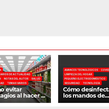
N
AVANCES TECNOLÓGICOS
COVID
ARIOS DE ACTUALIDAD
LIMPIEZA DEL HOGAR
9
NOTAS DEL AUTOR
SALUD
PEQUEÑO ELECTRODOMÉSTICO
DAD
TEMAS VARIOS
SEGURIDAD
TECNOLOGÍA
 evitar
Cómo desinfect
agios al hacer la
los mandos de
ra en el
consola por el
ermercado
coronavirus