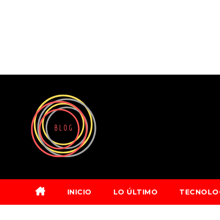
Saltar
al
contenido
INICIO
LO ÚLTIMO
TECNOLO