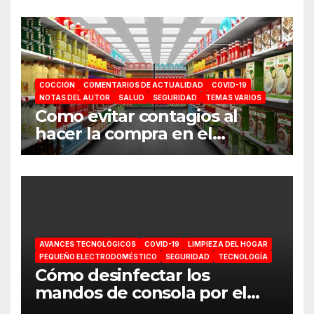
COCCIÓN
COMENTARIOS DE ACTUALIDAD
COVID-19
NOTAS DEL AUTOR
SALUD
SEGURIDAD
TEMAS VARIOS
Como evitar contagios al
hacer la compra en el
supermercado
AVANCES TECNOLÓGICOS
COVID-19
LIMPIEZA DEL HOGAR
PEQUEÑO ELECTRODOMÉSTICO
SEGURIDAD
TECNOLOGÍA
Cómo desinfectar los
mandos de consola por el
coronavirus