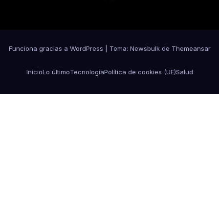
Funciona gracias a WordPress
|
Tema:
Newsbulk
de
Themeansar
Inicio
Lo último
Tecnología
Política de cookies (UE)
Salud