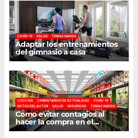
COVID-19
SALUD
TEMAS VARIOS
Adaptar los entrenamientos
del gimnasio a casa
COCCIÓN
COMENTARIOS DE ACTUALIDAD
COVID-19
NOTAS DEL AUTOR
SALUD
SEGURIDAD
TEMAS VARIOS
Como evitar contagios al
hacer la compra en el
supermercado