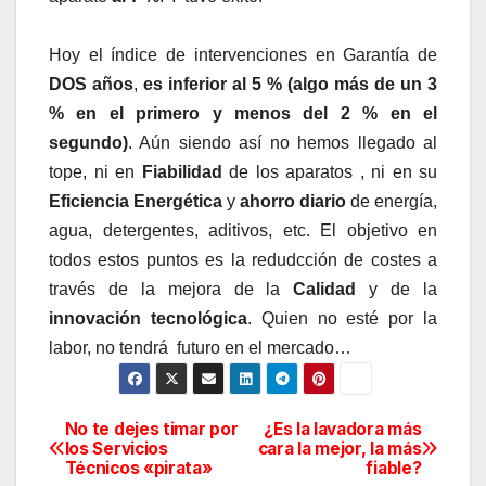
Hoy el índice de intervenciones en Garantía de
DOS años
,
es inferior al 5 % (algo más de un 3
% en el primero y menos del 2 % en el
segundo)
. Aún siendo así no hemos llegado al
tope, ni en
Fiabilidad
de los aparatos , ni en su
Eficiencia Energética
y
ahorro diario
de energía,
agua, detergentes, aditivos, etc.
El objetivo en
todos estos puntos es la redudcción de costes a
través de la mejora de la
Calidad
y de la
innovación tecnológica
. Quien no esté por la
labor, no tendrá futuro en el mercado…
No te dejes timar por
¿Es la lavadora más
Navegación
los Servicios
cara la mejor, la más
Técnicos «pirata»
fiable?
de