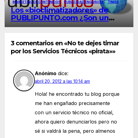
MARKETING DE CONTENIDOS
PUBLICIDAD ENGAÑOSA
TIMOS
Los «bioclimatizadores» de
PUBLIPUNTO.com ¿Son un
engaño?
3 comentarios en «No te dejes timar
por los Servicios Técnicos «pirata»»
Anónimo
dice:
abril 20, 2012 a las 10:14 am
Hola! he encontrado tu blog porque
me han engañado precisamente
con un servicio técnico no oficial,
ahora quiero denunciarlos pero no
sé si valdrá la pena, pero almenos