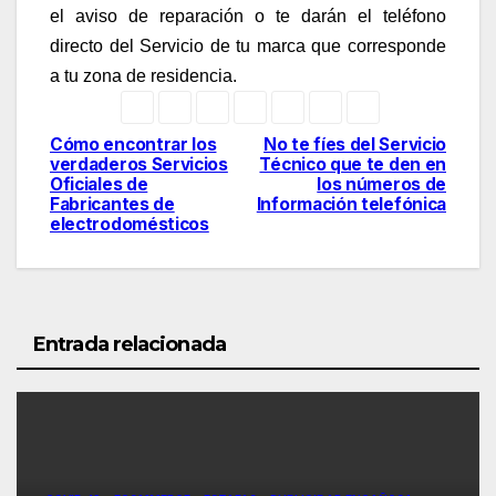
el aviso de reparación o te darán el teléfono
directo del Servicio de tu marca que corresponde
a tu zona de residencia.
Cómo encontrar los
No te fíes del Servicio
Navegación
verdaderos Servicios
Técnico que te den en
Oficiales de
los números de
de
Fabricantes de
Información telefónica
electrodomésticos
entradas
Entrada relacionada