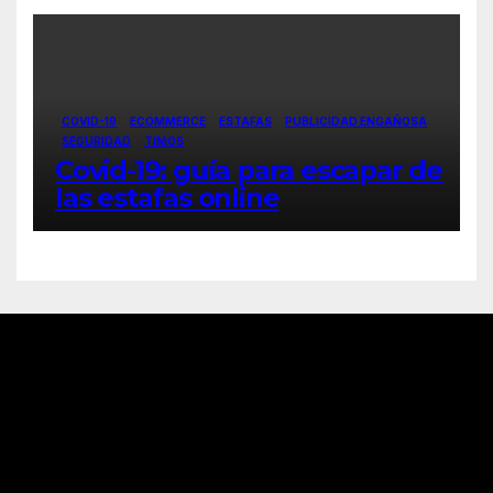
COVID-19
ECOMMERCE
ESTAFAS
PUBLICIDAD ENGAÑOSA
SEGURIDAD
TIMOS
Covid-19: guía para escapar de
las estafas online