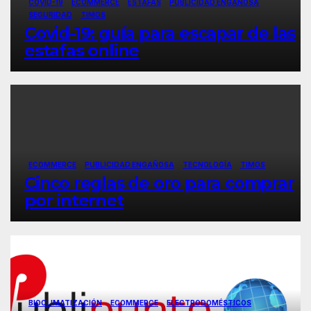
COVID-19
ECOMMERCE
ESTAFAS
PUBLICIDAD ENGAÑOSA
SEGURIDAD
TIMOS
Covid-19: guía para escapar de las
estafas online
ECOMMERCE
PUBLICIDAD ENGAÑOSA
TECNOLOGÍA
TIMOS
Cinco reglas de oro para comprar
por internet
BIOCLIMATIZACIÓN
ECOMMERCE
ELECTRODOMÉSTICOS