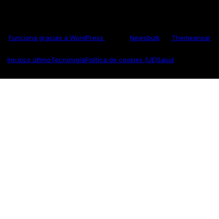
Funciona gracias a WordPress
|
Tema:
Newsbulk
de
Themeansar
Inicio
Lo último
Tecnología
Política de cookies (UE)
Salud