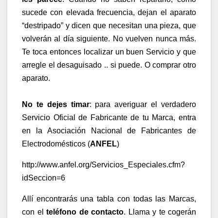
sucede con elevada frecuencia, dejan el aparato
“destripado” y dicen que necesitan una pieza, que
volverán al día siguiente.
No vuelven nunca más
.
Te toca entonces localizar un buen Servicio y que
arregle el desaguisado .. si puede. O comprar otro
aparato.
No te dejes timar
: para averiguar el
verdadero
Servicio Oficial de Fabricante
de tu Marca, entra
en la
A
sociación
N
acional de
F
abricantes de
E
lectrodomésticos (
ANFEL
)
http://www.anfel.org/Servicios_Especiales.cfm?
idSeccion=6
Allí encontrarás una tabla con
todas las Marcas
,
con el
teléfono de contacto
. Llama y te cogerán