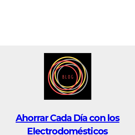
Saltar
al
contenido
Ahorrar Cada Día con los
Electrodomésticos