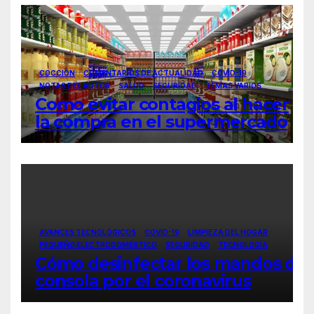
COCCIÓN
COMENTARIOS DE ACTUALIDAD
COVID-19
NOTAS DEL AUTOR
SALUD
SEGURIDAD
TEMAS VARIOS
Como evitar contagios al hacer
la compra en el supermercado
AVANCES TECNOLÓGICOS
COVID-19
LIMPIEZA DEL HOGAR
PEQUEÑO ELECTRODOMÉSTICO
SEGURIDAD
TECNOLOGÍA
Cómo desinfectar los mandos de
consola por el coronavirus