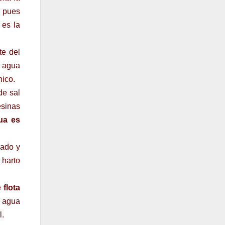
 pues
 es la
te del
l agua
nico.
de sal
esinas
gua es
vado y
harto
e
flota
l agua
l.