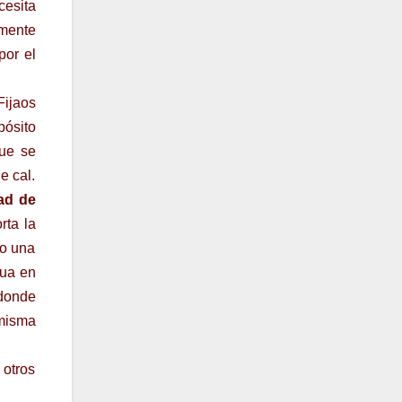
cesita
amente
por el
Fijaos
pósito
que se
e cal.
ad de
rta la
lo una
gua en
 donde
 misma
 otros