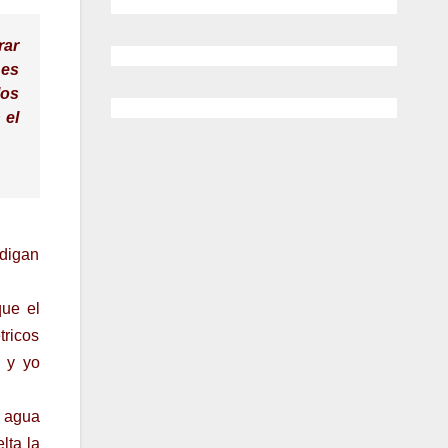
rar
 es
los
 el
 digan
que el
tricos
, y yo
l agua
lta la