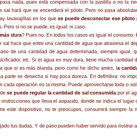
pasa nada, pues está compensada con la pastilla o no la ne
de sal hará que se encenderá el piloto. Pero no pasa absolut
ay lavavajillas en los que
se puede desconectar ese piloto
. Pero si no se puede, es igual: ni caso.
 más dura
? Pues no. En todos los casos es igual el consumo. 
 de sal hace que entre una cantidad de agua que atraviesa el de
l paso de una cantidad de agua determinada, siempre igual, 
lcificador, etc. Si el agua es muy dura, tiene mucha cantidad d
ua que si es más blanda, pero como he dicho antes, l
a cantid
a parte se desecha si hay poca dureza. En definitiva: no impo
en cada operación es la misma. Puede aprovecharse toda o so
onde
se puede regular la cantidad de sal consumida
por el a
s instrucciones que lleva el aoparato, donde se indica el lugar
ene este dispositivo, no te preocupes, consumirá siempre la
ado tus dudas. Y de paso pueden haber servido para ilustrar a