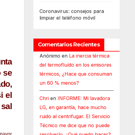
Coronavirus: consejos para
limpiar el teléfono móvil
Comentarios Recientes
Anónimo
en
La inercia térmica
nta
del termofluído en los emisores
o se
térmicos, ¿Hace que consuman
do,
un 60 % menos?
i el
Chri
en
INFORME: Mi lavadora
 sal
LG, en garantía, hace mucho
ruido al centrifugar. El Servicio
Técnico me dice que no puede
 mayor
resolverlo, ¿Qué puedo hacer?