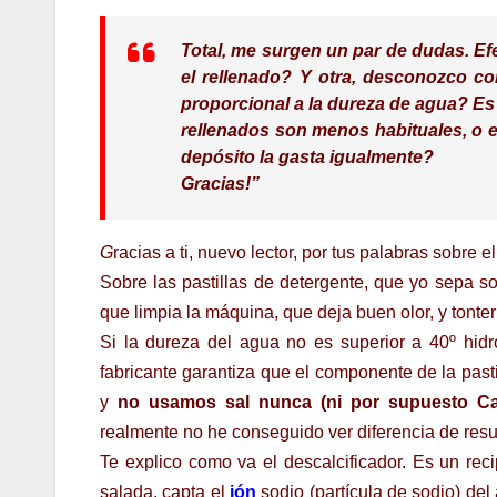
Total, me surgen un par de dudas. Ef
el rellenado? Y otra, desconozco co
proporcional a la dureza de agua? Es 
rellenados son menos habituales, o el
depósito la gasta igualmente?
Gracias!”
G
racias a ti, nuevo lector, por tus palabras sobre e
Sobre las pastillas de detergente, que yo sepa sol
que limpia la máquina, que deja buen olor, y tonter
Si la dureza del agua no es superior a 40º hidr
fabricante garantiza que el componente de la past
y
no usamos sal nunca (ni por supuesto Cal
realmente no he conseguido ver diferencia de resul
Te explico como va el descalcificador. Es un rec
salada, capta el
ión
sodio (partícula de sodio) del