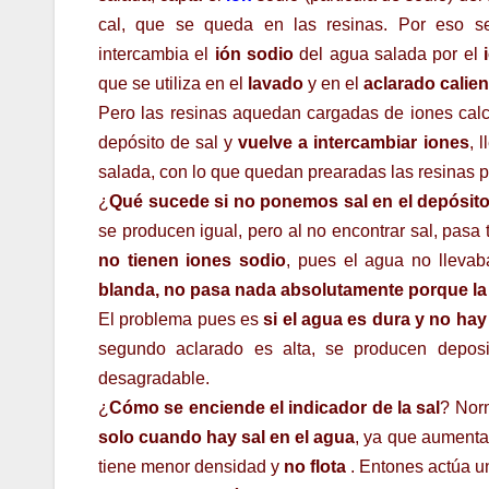
cal, que se queda en las resinas. Por eso se 
intercambia el
ión sodio
del agua salada por el
que se utiliza en el
lavado
y en el
aclarado calien
Pero las resinas aquedan cargadas de iones calci
depósito de sal y
vuelve a intercambiar iones
, 
salada, con lo que quedan prearadas las resinas p
¿
Qué sucede si no ponemos sal en el depósit
se producen igual, pero al no encontrar sal, pasa t
no tienen iones sodio
, pues el agua no llevab
blanda, no pasa nada absolutamente porque la 
El problema pues es
si el agua es dura y no hay 
segundo aclarado es alta, se producen depos
desagradable.
¿
Cómo se enciende el indicador de la sal
? Norm
solo cuando hay sal en el agua
, ya que aumenta 
tiene menor densidad y
no flota
. Entones actúa u