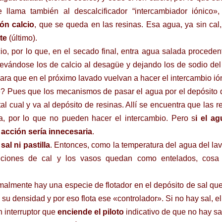
llama también al descalcificador “intercambiador iónico»,
ión calcio
, que se queda en las resinas. Esa agua, ya sin cal,
te
(último).
o, por lo que, en el secado final, entra agua salada proceden
llevándose los de calcio al desagüe y dejando los de sodio de
ara que en el próximo lavado vuelvan a hacer el intercambio ió
o
? Pues que los mecanismos de pasar el agua por el depósito 
al cual y va al depósito de resinas. Allí se encuentra que las r
a, por lo que no pueden hacer el intercambio. Pero s
i el a
acción sería innecesaria
.
sal ni pastilla
. Entonces, como la temperatura del agua del la
iciones de cal y los vasos quedan como entelados, cosa 
almente hay una especie de flotador en el depósito de sal qu
su densidad y por eso flota ese «controlador». Si no hay sal, e
n interruptor que
enciende el piloto
indicativo de que no hay sa