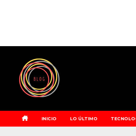
Saltar
al
contenido
INICIO
LO ÚLTIMO
TECNOLO