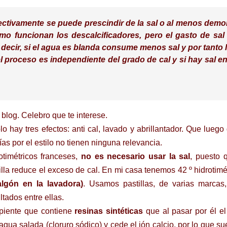
ectivamente se puede prescindir de la sal o al menos demo
mo funcionan los descalcificadores, pero el gasto de sal
decir, si el agua es blanda consume menos sal y por tanto 
 proceso es independiente del grado de cal y si hay sal en
l blog. Celebro que te interese.
o hay tres efectos: anti cal, lavado y abrillantador. Que luego
ías por el estilo no tienen ninguna relevancia.
otimétricos franceses,
no es necesario usar la sal
, puesto 
illa reduce el exceso de cal. En mi casa tenemos 42 º hidrotimé
gón en la lavadora)
. Usamos pastillas, de varias marcas
tados entre ellas.
ipiente que contiene
resinas sintéticas
que al pasar por él e
 agua salada (cloruro sódico) y cede el ión calcio, por lo que sue