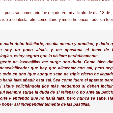
r, pues su comentario fue dejado en mi artículo de día 18 de ju
e ido a contestar otro comentario y me lo he encontrado sin leer
e nada debo felicitarte, resulta ameno y práctico, y dado 
o soy un poco «friki» y me apasiona el tema de 
logías, estoy seguro que lo visitaré periódicamente.
ergente de lavavajillas me surge una duda. Como bien di
escalcificador que hay que alimentar con sal, pero se
 todo en uno (que aunque sean de triple efecto he llegad
 haría falta añadir esta sal. Sea como fuere el aparato par
 sigue solicitándola (los más modernos si deben incluir
uí siempre surge la duda de si rellenar o no ante tal petici
orte y entiendo que no haría falta, pero nunca se sabe. H
de poner sal independientemente de las pastillas.