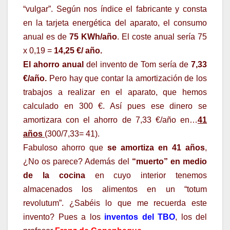
“vulgar”. Según nos índice el fabricante y consta
en la tarjeta energética del aparato, el consumo
anual es de
75 KWh/año
. El coste anual sería 75
x 0,19 =
14,25 €/ año.
El ahorro anual
del invento de Tom sería de
7,33
€/año.
Pero hay que contar la amortización de los
trabajos a realizar en el aparato, que hemos
calculado en 300 €. Así pues ese dinero se
amortizara con el ahorro de 7,33 €/año en…
41
años
(300/7,33= 41).
Fabuloso ahorro que
se amortiza en 41 años
,
¿No os parece? Además del
“muerto” en medio
de la cocina
en cuyo interior tenemos
almacenados los alimentos en un “totum
revolutum”. ¿Sabéis lo que me recuerda este
invento? Pues a los
inventos del TBO
, los del