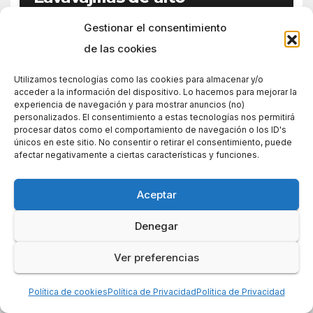
rendimiento
Gestionar el consentimiento
de las cookies
Utilizamos tecnologías como las cookies para almacenar y/o
acceder a la información del dispositivo. Lo hacemos para mejorar la
13 comentarios en «El frigorífico que
experiencia de navegación y para mostrar anuncios (no)
consume solo 0,1 KWh al día: el gran
personalizados. El consentimiento a estas tecnologías nos permitirá
invento»
procesar datos como el comportamiento de navegación o los ID's
únicos en este sitio. No consentir o retirar el consentimiento, puede
afectar negativamente a ciertas características y funciones.
Anónimo
dice:
Aceptar
agosto 19, 2013 a las 2:14 pm
Denegar
Muchas gracias Antonio
Como me temía, es un invento del
Ver preferencias
TBO.
Un afectuoso saludo
Política de cookies
Política de Privacidad
Política de Privacidad
Víctor