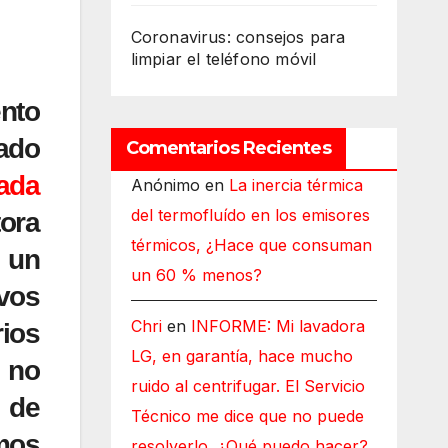
Coronavirus: consejos para
limpiar el teléfono móvil
ento
mado
Comentarios Recientes
ada
Anónimo
en
La inercia térmica
del termofluído en los emisores
tora
térmicos, ¿Hace que consuman
 un
un 60 % menos?
vos
Chri
en
INFORME: Mi lavadora
rios
LG, en garantía, hace mucho
 no
ruido al centrifugar. El Servicio
s de
Técnico me dice que no puede
amos
resolverlo, ¿Qué puedo hacer?