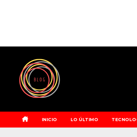
Saltar
al
contenido
INICIO
LO ÚLTIMO
TECNOLO