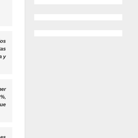
ios
tas
a y
mer
8%,
que
nes