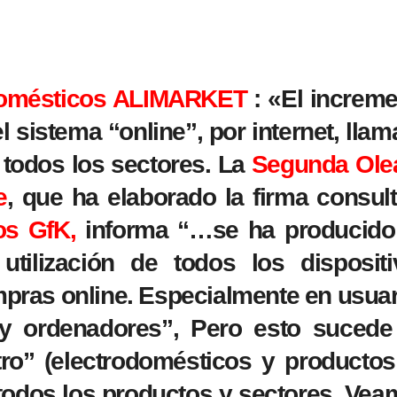
odomésticos ALIMARKET
: «El increm
l sistema “online”, por internet, lla
todos los sectores. La
Segunda Ole
e
, que ha elaborado la firma consul
os GfK,
informa “…se ha producido
tilización de todos los dispositi
mpras online. Especialmente en usua
y ordenadores”, Pero esto sucede
tro” (electrodomésticos y producto
 todos los productos y sectores. Ve