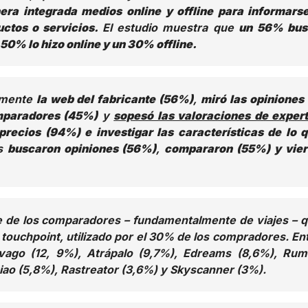
nera integrada medios online y offline para informars
uctos o servicios.
El estudio muestra que
un 56% bus
50% lo hizo online y un 30% offline.
amente
la web del fabricante (56%)
,
miró las opiniones
mparadores (45%)
y
sopesó las valoraciones de exper
 precios (94%) e investigar las características de lo 
s
buscaron opiniones (56%)
,
compararon (55%) y vie
e de los comparadores – fundamentalmente de viajes – 
touchpoint, utilizado por el 30% de los compradores. En
rivago (12, 9%), Atrápalo (9,7%), Edreams (8,6%), Ru
iao (5,8%), Rastreator (3,6%) y Skyscanner (3%).