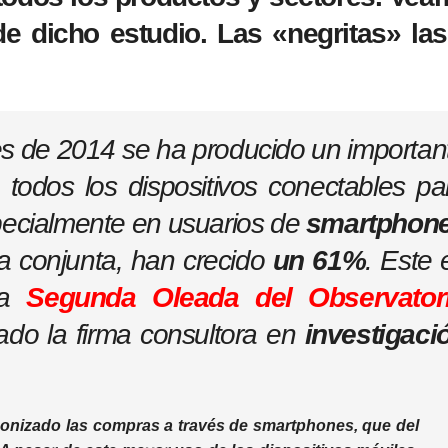
de dicho estudio. Las «negritas» la
es de 2014 se ha producido un importan
 todos los dispositivos conectables pa
pecialmente en usuarios de
smartphon
a conjunta, han crecido
un 61%
. Este 
la
Segunda Oleada del Observator
ado la firma consultora en
investigaci
gonizado las compras a través de
smartphones
, que del