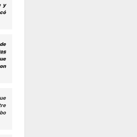
e y
có
 de
tos
que
ron
que
tre
mbo