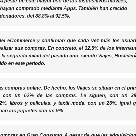
. A pesar de este mayor uso de los dispositivos móviles,
s hayan comprado mediante Apps. También han crecido
denadores, del 88,8% al 92,5%.
del
eCommerce
y confirman que cada vez más los usuar
ealizar sus compras.
En concreto,
el 32,5% de los internau
n la segunda mitad del pasado año
, siendo Viajes, Hostelerí
ido en este período.
las compras online. De hecho, los Viajes se sitúan en el pri
ine con un 62% de las compras. Le siguen, con un
3
2%, libros y películas, y textil moda, con un 26%, igual 
upan los juguetes con un 9%.
 compras en Gran Consumo. A pesar de que las adquisicio