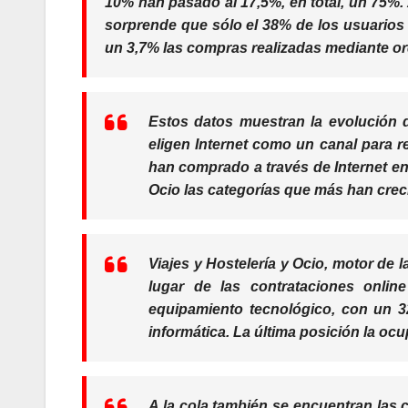
10% han pasado al
17,5%
, en total, un 75%
sorprende que sólo el 38% de los usuario
un 3,7% las compras realizadas mediante or
Estos datos muestran la evolución 
eligen Internet como un canal para r
han comprado a través de Internet e
Ocio las categorías que más han crec
Viajes y Hostelería y Ocio, motor de 
lugar de las contrataciones onl
equipamiento tecnológico
, con un 3
informática. La última posición la oc
A la cola también se encuentran las