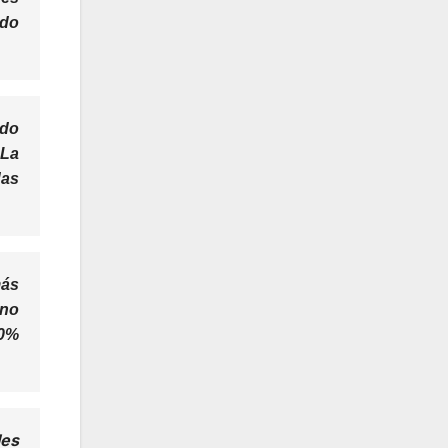
ado
ido
 La
das
más
uno
00%
les