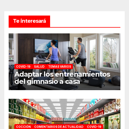
Te interesará
COVID-19
SALUD
TEMAS VARIOS
Adaptar los entrenamientos
del gimnasio a casa
COCCIÓN
COMENTARIOS DE ACTUALIDAD
COVID-19