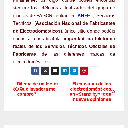
Finalmente, os digo donde podéis encontrar
siempre los teléfonos actualizados del grupo de
marcas de FAGOR: entrad en
ANFEL
, Servicios
Técnicos, (
Asociación Nacional de Fabricantes
de Electrodomésticos)
, único sitio donde podéis
encontrar con absoluta
seguridad los teléfonos
reales de los Servicios Técnicos Oficiales de
Fabricante
de las diferentes marcas de
electrodomésticos.
Dilema de un lector:
El consumo de los
Navegación
¿Qué lavadora me
electrodomésticos
compro?
en «Stand by»: dos
de
nuevas opiniones
entradas