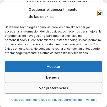
Servicio lo hará) a un recambista,
puesto que la marca, a efectos de
Gestionar el consentimiento
estos aparatos, hace muchos años
de las cookies
que dejó de existir.
Utilizamos tecnologías como las cookies para almacenar y/o
Saludos cordiales, AntonioB
acceder a la información del dispositivo. Lo hacemos para mejorar la
experiencia de navegación y para mostrar anuncios (no)
Antonio Vazquez
personalizados. El consentimiento a estas tecnologías nos permitirá
procesar datos como el comportamiento de navegación o los ID's
únicos en este sitio. No consentir o retirar el consentimiento, puede
afectar negativamente a ciertas características y funciones.
Anónimo
dice:
Aceptar
enero 14, 2012 a las 8:00 pm
Denegar
Buenos dias.
He visto que Media Markt ha
Ver preferencias
publicado una oferta de un
Política de cookies
Política de Privacidad
Política de Privacidad
televisor THOMSON, pero lo poco