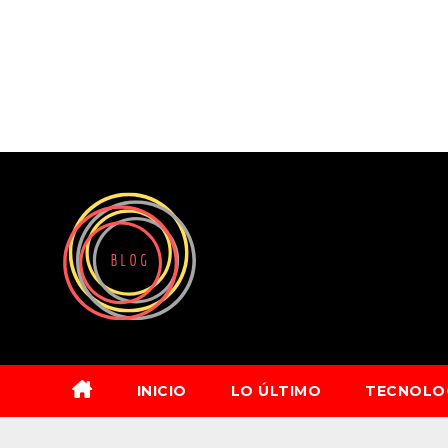
Saltar
al
contenido
INICIO
LO ÚLTIMO
TECNOLO