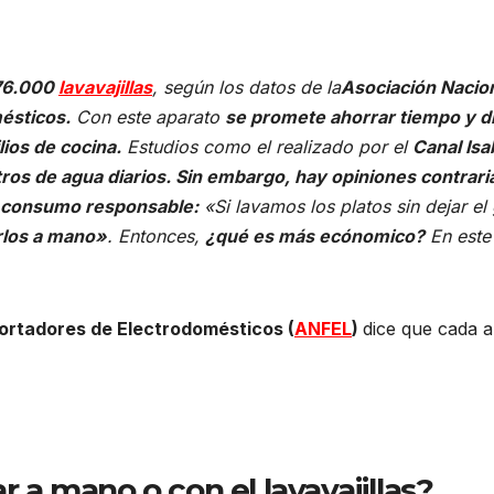
576.000
lavavajillas
, según los datos de la
Asociación Nacio
ésticos.
Con este aparato
se promete ahorrar tiempo y d
lios de cocina.
Estudios como el realizado por el
Canal Isa
tros de agua diarios. Sin embargo, hay opiniones contrari
n consumo responsable:
«Si lavamos los platos sin dejar el 
los a mano»
. Entonces,
¿qué es más ecónomico?
En este
ortadores de Electrodomésticos (
ANFEL
)
dice que cada 
r a mano o con el lavavajillas?