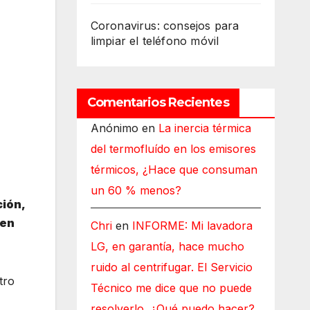
Coronavirus: consejos para
limpiar el teléfono móvil
Comentarios Recientes
Anónimo
en
La inercia térmica
del termofluído en los emisores
térmicos, ¿Hace que consuman
un 60 % menos?
ción,
 en
Chri
en
INFORME: Mi lavadora
LG, en garantía, hace mucho
ruido al centrifugar. El Servicio
tro
Técnico me dice que no puede
resolverlo, ¿Qué puedo hacer?