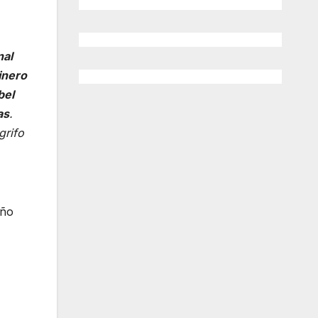
nal
inero
bel
as
.
grifo
año