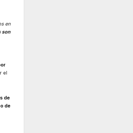
os en
s son
por
r el
os de
to de