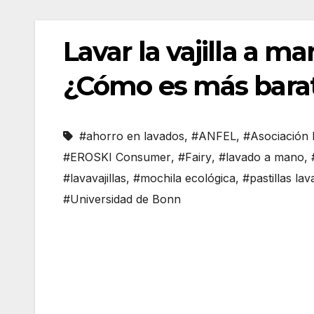
Lavar la vajilla a ma
¿Cómo es más bara
#ahorro en lavados
,
#ANFEL
,
#Asociación 
#EROSKI Consumer
,
#Fairy
,
#lavado a mano
,
#lavavajillas
,
#mochila ecológica
,
#pastillas lava
#Universidad de Bonn