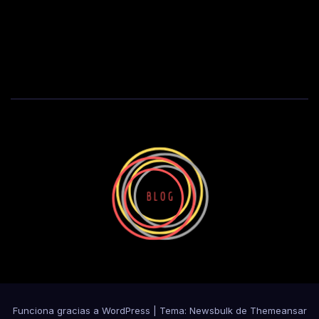
Funciona gracias a WordPress
|
Tema:
Newsbulk
de
Themeansar