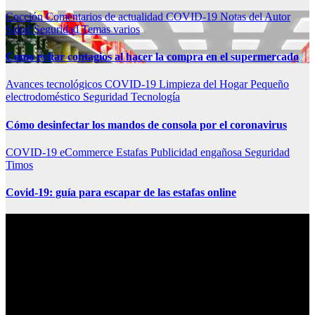
Cocción
Comentarios de actualidad
COVID-19
Notas del Autor
Salud
Seguridad
Temas varios
Como evitar contagios al hacer la compra en el supermercado
Avances tecnológicos
COVID-19
Limpieza del Hogar
Pequeño
electrodoméstico
Seguridad
Tecnología
Cómo desinfectar los mandos de consola por el coronavirus
COVID-19
eCommerce
Estafas
Publicidad engañosa
Seguridad
Timos
Covid-19: guía para escapar de las estafas online