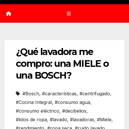
¿Qué lavadora me
compro: una MIELE o
una BOSCH?
#Bosch
,
#características
,
#centrifugado
,
#Cocina Integral
,
#consumo agua
,
#consumo eléctrico
,
#decibelios
,
#kilos de ropa
,
#lavado
,
#lavadoras
,
#Miele
,
#rendimiento
,
#ropa seca
,
#ruido lavado
,