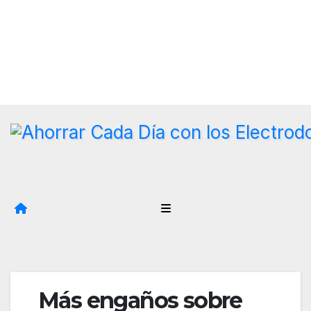
Saltar
al
contenido
Más engaños sobre