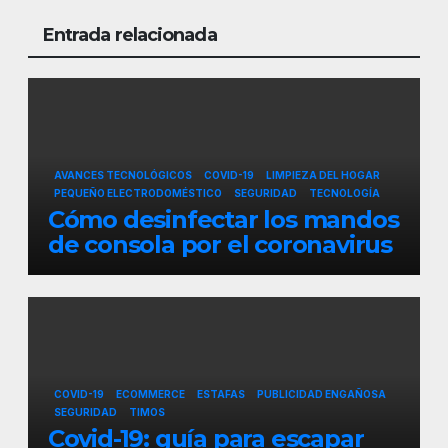
Entrada relacionada
AVANCES TECNOLÓGICOS
COVID-19
LIMPIEZA DEL HOGAR
PEQUEÑO ELECTRODOMÉSTICO
SEGURIDAD
TECNOLOGÍA
Cómo desinfectar los mandos
de consola por el coronavirus
COVID-19
ECOMMERCE
ESTAFAS
PUBLICIDAD ENGAÑOSA
SEGURIDAD
TIMOS
Covid-19: guía para escapar