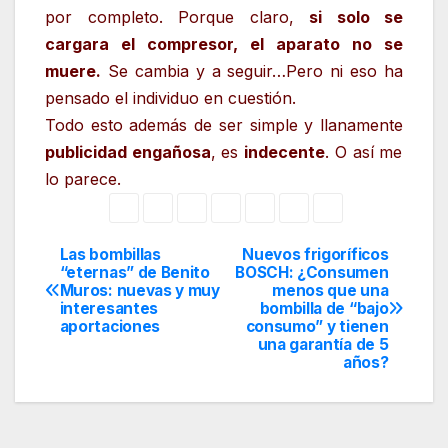
por completo. Porque claro,
si solo se
cargara el compresor, el aparato no se
muere.
Se cambia y a seguir…Pero ni eso ha
pensado el individuo en cuestión.
Todo esto además de ser simple y llanamente
publicidad engañosa
, es
indecente
. O así me
lo parece.
Las bombillas
Nuevos frigoríficos
Navegación
“eternas” de Benito
BOSCH: ¿Consumen
Muros: nuevas y muy
menos que una
de
interesantes
bombilla de “bajo
aportaciones
consumo” y tienen
entradas
una garantía de 5
años?