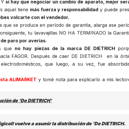
 Y
si hay que negociar un cambio de aparato, mejor ser
s aquel tiene
más fuerza y responsabilidad
y puede pres
bes volcarte con el vendedor.
a que se produce en período de garantía, alarga ese perío
consiguiente, tu lavavajillas NO HA TERMINADO la Garantí
 de paro por averías.
es que
no hay piezas de la marca DE DIETRICH
porq
a hacía FAGOR. Después de caer DE DIETRICH en la órbi
ectrodomésticos, que luego, a su vez, fue absorbid
vista ALIMARKET
y tomé nota para explicarlo a mis lector
bución de ‘De DIETRICH’
igicoll vuelve a asumir la distribución de ‘De DIETRICH.