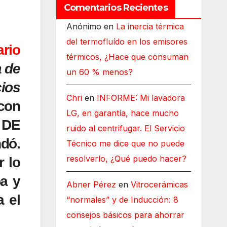
Comentarios Recientes
Anónimo
en
La inercia térmica
del termofluído en los emisores
rio
térmicos, ¿Hace que consuman
a de
un 60 % menos?
ios
Chri
en
INFORME: Mi lavadora
con
LG, en garantía, hace mucho
a DE
ruido al centrifugar. El Servicio
dó.
Técnico me dice que no puede
resolverlo, ¿Qué puedo hacer?
r lo
ba y
Abner Pérez
en
Vitrocerámicas
 el
“normales” y de Inducción: 8
consejos básicos para ahorrar