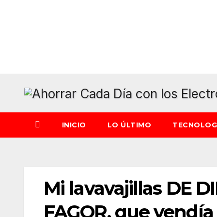
Saltar
al
contenido
INICIO
LO ÚLTIMO
TECNOLOG
Mi lavavajillas DE D
FAGOR, que vendía y