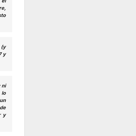
 el
re,
sto
 (y
7 y
 ni
 lo
 un
 de
r y