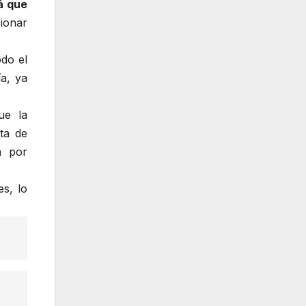
á que
ionar
do el
a, ya
ue la
ta de
a por
es, lo