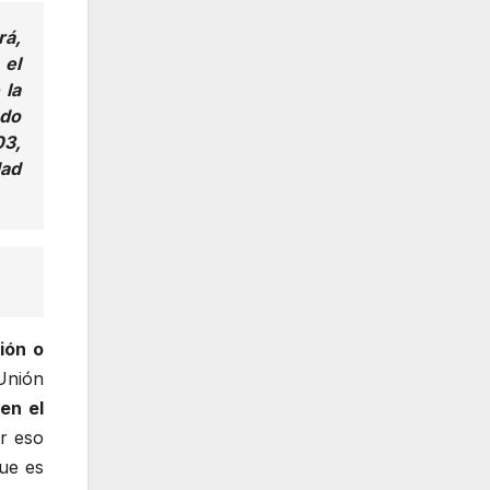
rá,
 el
 la
ado
03,
dad
ión o
Unión
en el
or eso
que es