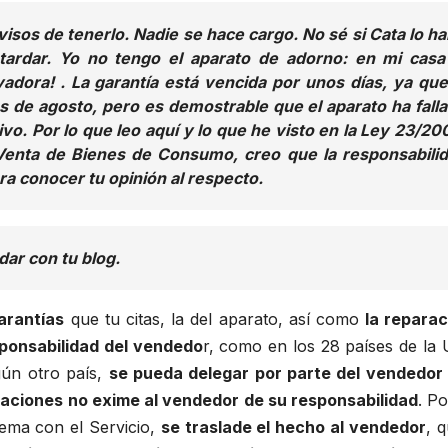
visos de tenerlo. Nadie se hace cargo. No sé si Cata lo ha
tardar. Yo no tengo el aparato de adorno: en mi casa
vadora! . La garantía está vencida por unos días, ya que
es de agosto, pero es demostrable que el aparato ha fall
vo. Por lo que leo aquí y lo que he visto en la Ley 23/20
 Venta de Bienes de Consumo, creo que la responsabili
ra conocer tu opinión al respecto.
ar con tu blog.
arantías
que tu citas, la del aparato, así como
la reparac
sponsabilidad del vendedo
r, como en los 28 países de la 
gún otro país,
se pueda delegar por parte del vendedor 
araciones no exime al vendedor de su responsabilidad
. P
ema con el Servicio,
se traslade el hecho al vendedor
, 