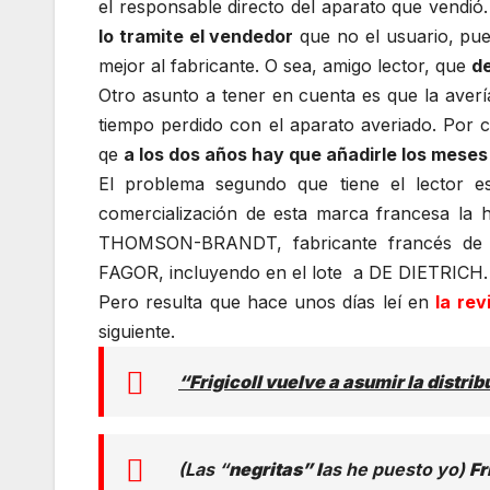
el responsable directo del aparato que vendió.
lo tramite el vendedor
que no el usuario, pue
mejor al fabricante. O sea, amigo lector, que
de
Otro asunto a tener en cuenta es que la averí
tiempo perdido con el aparato averiado. Por 
qe
a los dos años hay que añadirle los meses
El problema segundo que tiene el lector 
comercialización de esta marca francesa l
THOMSON-BRANDT, fabricante francés de el
FAGOR, incluyendo en el lote a DE DIETRICH.
Pero resulta que hace unos días leí en
la re
siguiente.
“Frigicoll vuelve a asumir la distri
(Las “
negritas” l
as he puesto yo)
Fr