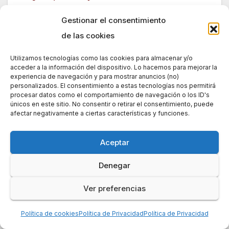
a comprar (ni a recomendar) esa marca.
Gestionar el consentimiento
de las cookies
¿Interesa la lavadora
OTSEIN-HOOVER
Navegación
con entrada de agua
(Grupo CANDY)
Utilizamos tecnologías como las cookies para almacenar y/o
caliente?
incumple la ley sobre
acceder a la información del dispositivo. Lo hacemos para mejorar la
de
(“bitérmica”)
`piezas de recambio
experiencia de navegación y para mostrar anuncios (no)
personalizados. El consentimiento a estas tecnologías nos permitirá
entradas
procesar datos como el comportamiento de navegación o los ID's
únicos en este sitio. No consentir o retirar el consentimiento, puede
afectar negativamente a ciertas características y funciones.
Entrada relacionada
Aceptar
Denegar
Ver preferencias
AVANCES TECNOLÓGICOS
COMENTARIOS DE ACTUALIDAD
COVID-19
ELECTRODOMÉSTICOS
LIMPIEZA DEL HOGAR
Política de cookies
Política de Privacidad
Política de Privacidad
NEWS
SEGURIDAD
TECNOLOGÍA