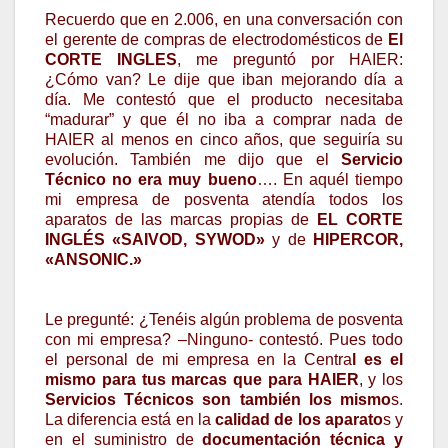
Recuerdo que en 2.006, en una conversación con
el gerente de compras de electrodomésticos de
El
CORTE INGLES
, me preguntó por HAIER:
¿Cómo van? Le dije que iban mejorando día a
día. Me contestó que el producto necesitaba
“madurar” y que él no iba a comprar nada de
HAIER al menos en cinco años, que seguiría su
evolución. También me dijo que el
Servicio
Técnico
no era muy bueno
…. En aquél tiempo
mi empresa de posventa atendía todos los
aparatos de las marcas propias de
EL CORTE
INGLÉS «SAIVOD, SYWOD»
y de
HIPERCOR,
«ANSONIC.»
Le pregunté: ¿Tenéis algún problema de posventa
con mi empresa? –Ninguno- contestó. Pues todo
el personal de mi empresa en la Centra
l es el
mismo para tus marcas que para HAIER
, y los
Servicios Técnicos son también los mismo
s.
La diferencia está en la
calidad de los aparato
s y
en el suministro de
documentación técnica y