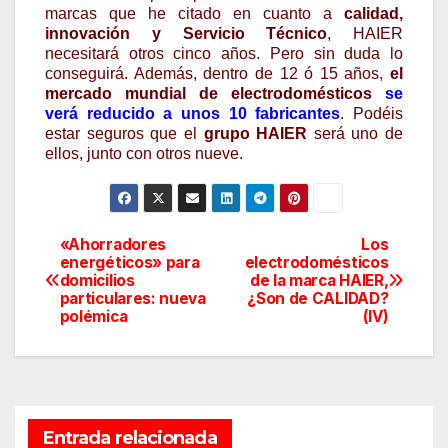
marcas que he citado en cuanto a
calidad,
innovación y Servicio
Técnico
, HAIER
necesitará otros cinco años. Pero sin duda lo
conseguirá. Además, dentro de 12 ó 15 años,
el
mercado mundial de electrodomésticos
se
verá reducido a unos 10 fabricantes
. Podéis
estar seguros que el
grupo HAIER
será uno de
ellos, junto con otros nueve.
«Ahorradores
Los
Navegación
energéticos» para
electrodomésticos
domicilios
de la marca HAIER,
de
particulares: nueva
¿Son de CALIDAD?
polémica
(IV)
entradas
Entrada relacionada