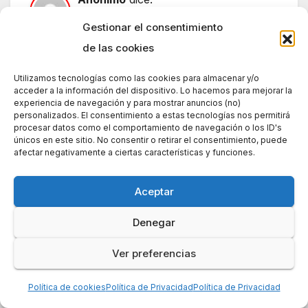
agosto 29, 2012 a las 9:57 am
Gestionar el consentimiento
Hola Antonio; soy Fernando.
de las cookies
Acabo de leer tu artículo. Podemos
Utilizamos tecnologías como las cookies para almacenar y/o
estar o no de acuerdo con él pero
acceder a la información del dispositivo. Lo hacemos para mejorar la
experiencia de navegación y para mostrar anuncios (no)
es enriquecedor.
personalizados. El consentimiento a estas tecnologías nos permitirá
Gracias por compartir tus
procesar datos como el comportamiento de navegación o los ID's
únicos en este sitio. No consentir o retirar el consentimiento, puede
experiencias y tu analisis con todos
afectar negativamente a ciertas características y funciones.
nosotros.
Yo tambien quiero compartir una
Aceptar
experiencia muy reciente.
Denegar
Hace algo mas de 4 años compré
un frigo-combi Electrolux. Me salió
Ver preferencias
MALO. El servicio técnico despues
Política de cookies
Política de Privacidad
Política de Privacidad
de varios intentos no han sabido