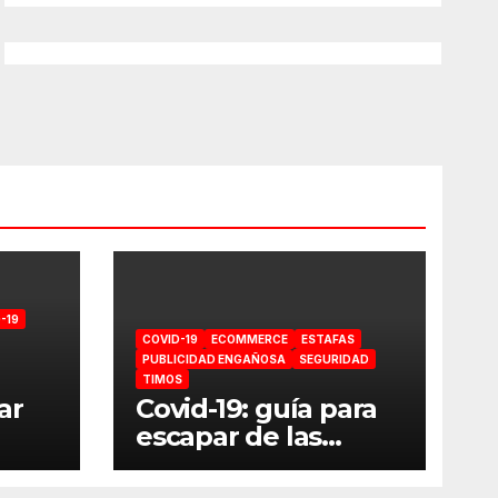
-19
COVID-19
ECOMMERCE
ESTAFAS
PUBLICIDAD ENGAÑOSA
SEGURIDAD
TIMOS
ar
Covid-19: guía para
escapar de las
estafas online