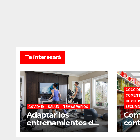
Te interesará
COCCIÓ
COMENT
COVID-1
COVID-19
SALUD
TEMAS VARIOS
SEGURI
Adaptar los
Como
entrenamientos del
cont
gimnasio a casa
comp
sup