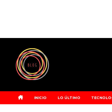
Saltar
al
contenido
INICIO
LO ÚLTIMO
TECNOLO