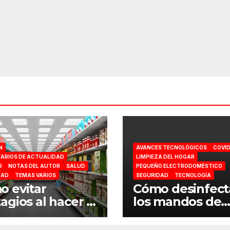
N
AVANCES TECNOLÓGICOS
COVID
ARIOS DE ACTUALIDAD
LIMPIEZA DEL HOGAR
9
NOTAS DEL AUTOR
SALUD
PEQUEÑO ELECTRODOMÉSTICO
DAD
TEMAS VARIOS
SEGURIDAD
TECNOLOGÍA
 evitar
Cómo desinfect
agios al hacer la
los mandos de
ra en el
consola por el
ermercado
coronavirus