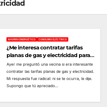
ricidad
AHORRO ENERGÉTICO
CONSUMO ELÉCTRICO
¿Me interesa contratar tarifas
planas de gas y electricidad para
pagar lo mismo los doce meses del
Ayer me preguntó una vecina si era interesante
año?
contratar las tarifas planas de gas y electricidad.
Mi respuesta fue radical: ni se te ocurra, le dije.
Supongo que tú apreciado…