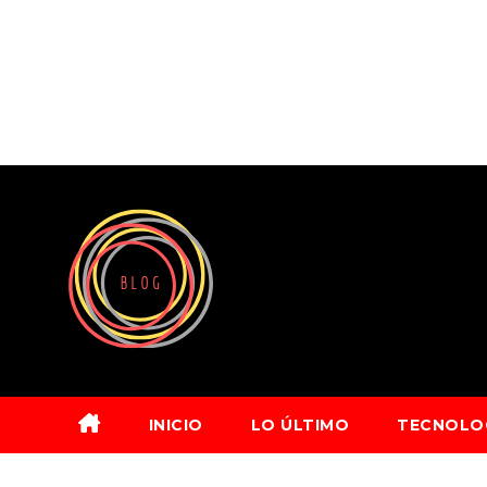
Saltar
al
contenido
INICIO
LO ÚLTIMO
TECNOLO