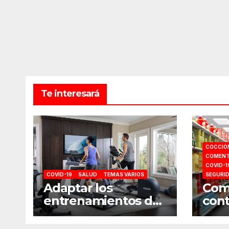
Te interesará
COCCIÓ
COMENT
COVID-1
COVID-19
SALUD
TEMAS VARIOS
SEGURI
Adaptar los
Como
entrenamientos del
cont
gimnasio a casa
comp
sup