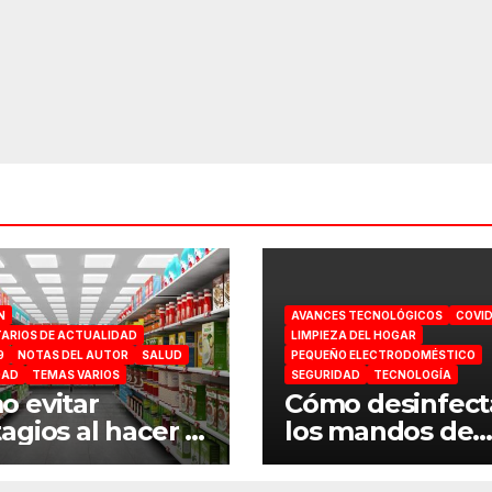
N
AVANCES TECNOLÓGICOS
COVID
ARIOS DE ACTUALIDAD
LIMPIEZA DEL HOGAR
9
NOTAS DEL AUTOR
SALUD
PEQUEÑO ELECTRODOMÉSTICO
DAD
TEMAS VARIOS
SEGURIDAD
TECNOLOGÍA
 evitar
Cómo desinfect
agios al hacer la
los mandos de
ra en el
consola por el
ermercado
coronavirus