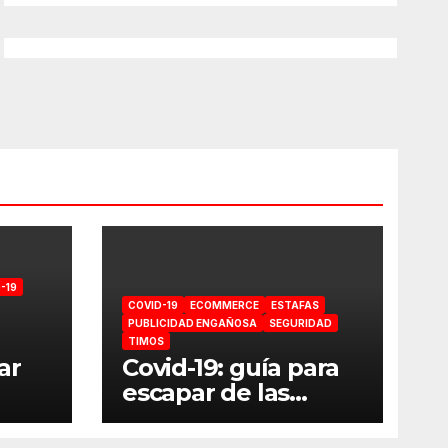
-19
COVID-19
ECOMMERCE
ESTAFAS
PUBLICIDAD ENGAÑOSA
SEGURIDAD
TIMOS
ar
Covid-19: guía para
escapar de las
estafas online