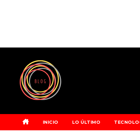
Saltar
al
contenido
INICIO
LO ÚLTIMO
TECNOLO