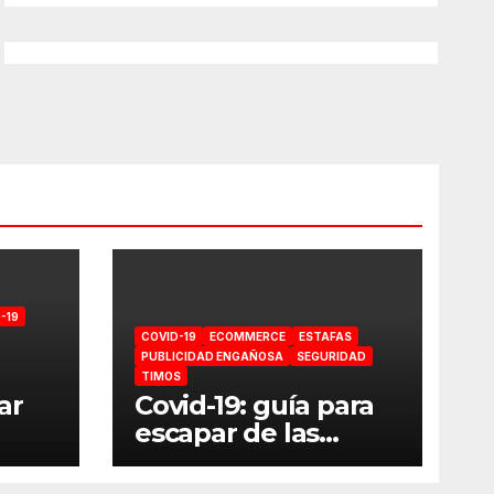
-19
COVID-19
ECOMMERCE
ESTAFAS
PUBLICIDAD ENGAÑOSA
SEGURIDAD
TIMOS
ar
Covid-19: guía para
escapar de las
estafas online