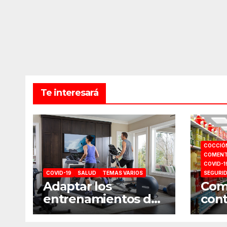
Te interesará
COCCIÓ
COMENT
COVID-1
COVID-19
SALUD
TEMAS VARIOS
SEGURI
Adaptar los
Como
entrenamientos del
cont
gimnasio a casa
comp
sup