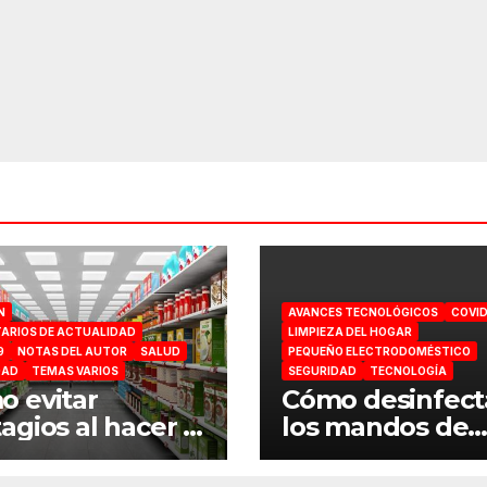
N
AVANCES TECNOLÓGICOS
COVID
ARIOS DE ACTUALIDAD
LIMPIEZA DEL HOGAR
9
NOTAS DEL AUTOR
SALUD
PEQUEÑO ELECTRODOMÉSTICO
DAD
TEMAS VARIOS
SEGURIDAD
TECNOLOGÍA
 evitar
Cómo desinfect
agios al hacer la
los mandos de
ra en el
consola por el
ermercado
coronavirus