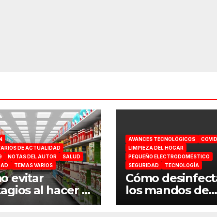
N
AVANCES TECNOLÓGICOS
COVID
ARIOS DE ACTUALIDAD
LIMPIEZA DEL HOGAR
9
NOTAS DEL AUTOR
SALUD
PEQUEÑO ELECTRODOMÉSTICO
DAD
TEMAS VARIOS
SEGURIDAD
TECNOLOGÍA
 evitar
Cómo desinfect
agios al hacer la
los mandos de
ra en el
consola por el
ermercado
coronavirus