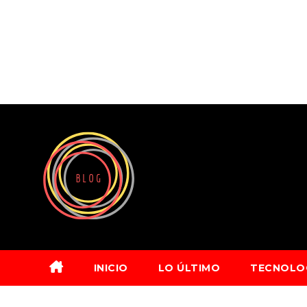
Saltar
al
contenido
INICIO
LO ÚLTIMO
TECNOLO