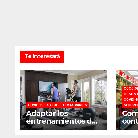
Te interesará
COCCIÓ
COMENT
COVID-1
COVID-19
SALUD
TEMAS VARIOS
SEGURI
Adaptar los
Como
entrenamientos del
cont
gimnasio a casa
comp
sup