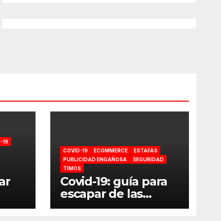
-19
COVID-19
ECOMMERCE
ESTAFAS
PUBLICIDAD ENGAÑOSA
SEGURIDAD
TIMOS
ar
Covid-19: guía para
escapar de las
estafas online