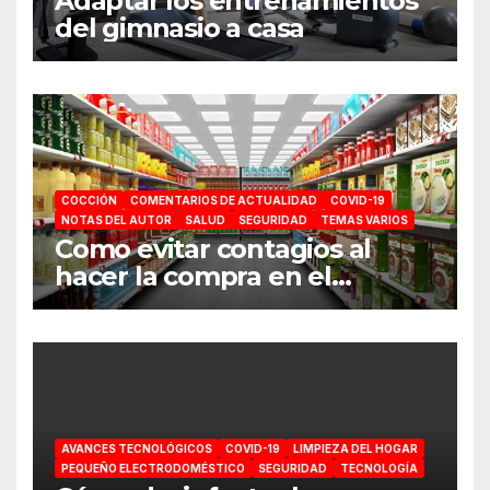
Adaptar los entrenamientos
del gimnasio a casa
COCCIÓN
COMENTARIOS DE ACTUALIDAD
COVID-19
NOTAS DEL AUTOR
SALUD
SEGURIDAD
TEMAS VARIOS
Como evitar contagios al
hacer la compra en el
supermercado
AVANCES TECNOLÓGICOS
COVID-19
LIMPIEZA DEL HOGAR
PEQUEÑO ELECTRODOMÉSTICO
SEGURIDAD
TECNOLOGÍA