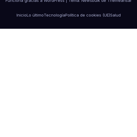
Funciona gracias a WordPress
|
Tema:
Newsbulk
de
Themeansar
Inicio
Lo último
Tecnología
Política de cookies (UE)
Salud