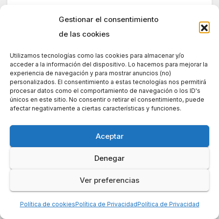
error a un monton de usuarios que
Gestionar el consentimiento
han leido este blog y que doy por
de las cookies
supuesto que habran comprado un
radiador de aceite convencional ya
Utilizamos tecnologías como las cookies para almacenar y/o
acceder a la información del dispositivo. Lo hacemos para mejorar la
que es infinitamente mas
experiencia de navegación y para mostrar anuncios (no)
economico (no en el consumo
personalizados. El consentimiento a estas tecnologías nos permitirá
procesar datos como el comportamiento de navegación o los ID's
electrico por supuesto), como
únicos en este sitio. No consentir o retirar el consentimiento, puede
afectar negativamente a ciertas características y funciones.
anteriormente le he comentado el
calor especifico de un fluido es la
Aceptar
clave para saber la capacidad de el
mismo de transmitir calor
Denegar
consumiendo una determinada
Ver preferencias
energia. Segun usted da lo mismo
que el radiador sea de aceite de
Política de cookies
Política de Privacidad
Política de Privacidad
agua o de cualquier fluido, si la