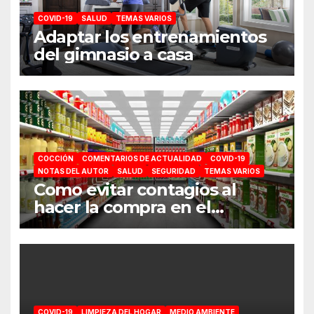
COVID-19
SALUD
TEMAS VARIOS
Adaptar los entrenamientos
del gimnasio a casa
COCCIÓN
COMENTARIOS DE ACTUALIDAD
COVID-19
NOTAS DEL AUTOR
SALUD
SEGURIDAD
TEMAS VARIOS
Como evitar contagios al
hacer la compra en el
supermercado
COVID-19
LIMPIEZA DEL HOGAR
MEDIO AMBIENTE