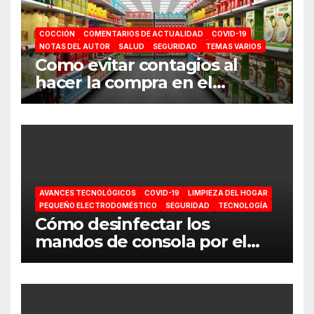
COCCIÓN
COMENTARIOS DE ACTUALIDAD
COVID-19
NOTAS DEL AUTOR
SALUD
SEGURIDAD
TEMAS VARIOS
Como evitar contagios al
hacer la compra en el
supermercado
AVANCES TECNOLÓGICOS
COVID-19
LIMPIEZA DEL HOGAR
PEQUEÑO ELECTRODOMÉSTICO
SEGURIDAD
TECNOLOGÍA
Cómo desinfectar los
mandos de consola por el
coronavirus