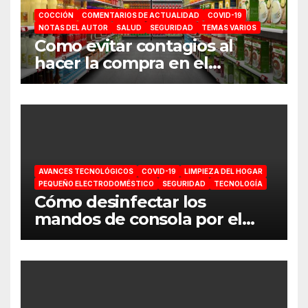
COCCIÓN
COMENTARIOS DE ACTUALIDAD
COVID-19
NOTAS DEL AUTOR
SALUD
SEGURIDAD
TEMAS VARIOS
Como evitar contagios al
hacer la compra en el
supermercado
AVANCES TECNOLÓGICOS
COVID-19
LIMPIEZA DEL HOGAR
PEQUEÑO ELECTRODOMÉSTICO
SEGURIDAD
TECNOLOGÍA
Cómo desinfectar los
mandos de consola por el
coronavirus