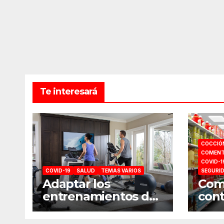
Te interesará
COCCIÓ
COMENT
COVID-1
COVID-19
SALUD
TEMAS VARIOS
SEGURI
Adaptar los
Como
entrenamientos del
cont
gimnasio a casa
comp
sup