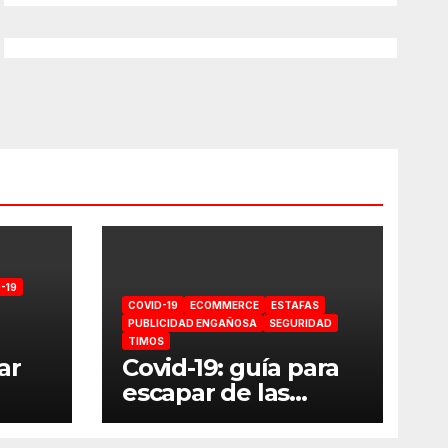
-19
COVID-19
ECOMMERCE
ESTAFAS
PUBLICIDAD ENGAÑOSA
SEGURIDAD
TIMOS
ar
Covid-19: guía para
escapar de las
estafas online