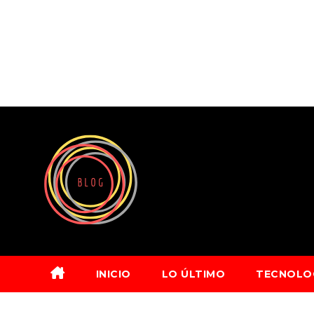
Saltar
al
contenido
INICIO
LO ÚLTIMO
TECNOLO