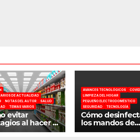
N
AVANCES TECNOLÓGICOS
COVID
ARIOS DE ACTUALIDAD
LIMPIEZA DEL HOGAR
9
NOTAS DEL AUTOR
SALUD
PEQUEÑO ELECTRODOMÉSTICO
DAD
TEMAS VARIOS
SEGURIDAD
TECNOLOGÍA
 evitar
Cómo desinfect
agios al hacer la
los mandos de
ra en el
consola por el
ermercado
coronavirus