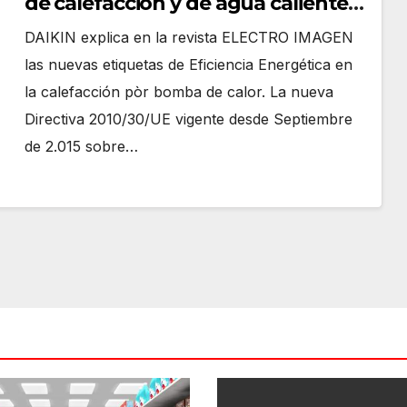
de calefacción y de agua caliente
(ACS) me conviene por ser más
DAIKIN explica en la revista ELECTRO IMAGEN
eficiente?
las nuevas etiquetas de Eficiencia Energética en
la calefacción pòr bomba de calor. La nueva
Directiva 2010/30/UE vigente desde Septiembre
de 2.015 sobre…