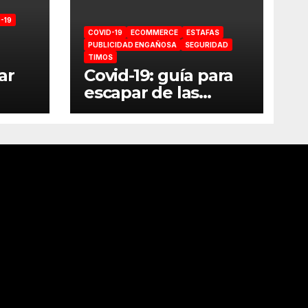
-19
COVID-19
ECOMMERCE
ESTAFAS
PUBLICIDAD ENGAÑOSA
SEGURIDAD
TIMOS
ar
Covid-19: guía para
escapar de las
estafas online