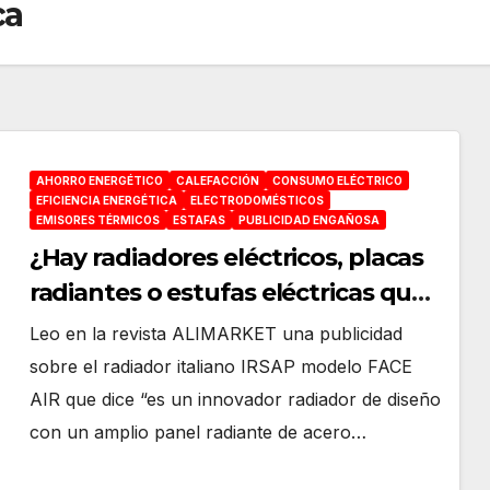
ca
AHORRO ENERGÉTICO
CALEFACCIÓN
CONSUMO ELÉCTRICO
EFICIENCIA ENERGÉTICA
ELECTRODOMÉSTICOS
EMISORES TÉRMICOS
ESTAFAS
PUBLICIDAD ENGAÑOSA
¿Hay radiadores eléctricos, placas
radiantes o estufas eléctricas que
tienen más Eficiencia Energética
Leo en la revista ALIMARKET una publicidad
unos que otros?
sobre el radiador italiano IRSAP modelo FACE
AIR que dice “es un innovador radiador de diseño
con un amplio panel radiante de acero…