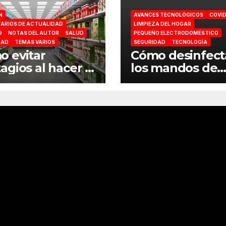
N
AVANCES TECNOLÓGICOS
COVID
ARIOS DE ACTUALIDAD
LIMPIEZA DEL HOGAR
9
NOTAS DEL AUTOR
SALUD
PEQUEÑO ELECTRODOMÉSTICO
DAD
TEMAS VARIOS
SEGURIDAD
TECNOLOGÍA
 evitar
Cómo desinfect
agios al hacer la
los mandos de
ra en el
consola por el
ermercado
coronavirus