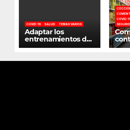
COCCIÓ
COMENT
COVID-1
COVID-19
SALUD
TEMAS VARIOS
SEGURI
Adaptar los
Como
entrenamientos del
cont
gimnasio a casa
comp
sup