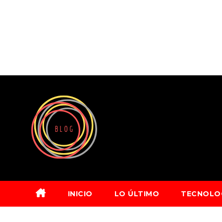
Saltar
al
contenido
INICIO
LO ÚLTIMO
TECNOLO