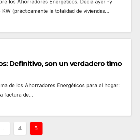
obre los Ahorradores Energéticos. Decía ayer -y
5 KW (prácticamente la totalidad de viviendas…
: Definitivo, son un verdadero timo
tema de los Ahorradores Energéticos para el hogar:
la factura de…
ción
…
4
5