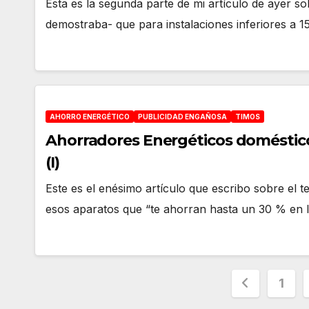
Esta es la segunda parte de mi artículo de ayer s
demostraba- que para instalaciones inferiores a 1
AHORRO ENERGÉTICO
PUBLICIDAD ENGAÑOSA
TIMOS
Ahorradores Energéticos domésticos
(I)
Este es el enésimo artículo que escribo sobre el 
esos aparatos que “te ahorran hasta un 30 % en 
Pagina
1