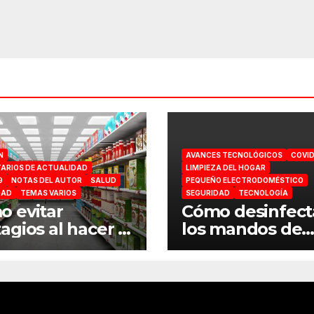
s
N
AVANCES TECNOLÓGICOS
COVID
ARIOS DE ACTUALIDAD
LIMPIEZA DEL HOGAR
9
NOTAS DEL AUTOR
SALUD
PEQUEÑO ELECTRODOMÉSTICO
DAD
TEMAS VARIOS
SEGURIDAD
TECNOLOGÍA
 evitar
Cómo desinfect
agios al hacer la
los mandos de
ra en el
consola por el
ermercado
coronavirus