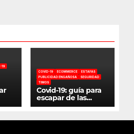
-19
COVID-19
ECOMMERCE
ESTAFAS
PUBLICIDAD ENGAÑOSA
SEGURIDAD
TIMOS
ar
Covid-19: guía para
escapar de las
estafas online