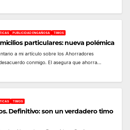
TICAS
PUBLICIDAD ENGAÑOSA
TIMOS
icilios particulares: nueva polémica
tario a mi artículo sobre los Ahorradores
en desacuerdo conmigo. El asegura que ahorra…
TICAS
TIMOS
. Definitivo: son un verdadero timo