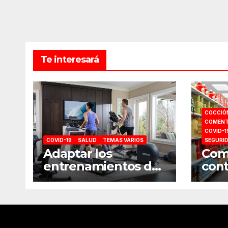
de
entrada
Te interesará
COCCIÓ
COMENT
COVID-1
COVID-19
SALUD
TEMAS VARIOS
SEGURI
Adaptar los
Como
entrenamientos del
cont
gimnasio a casa
comp
sup