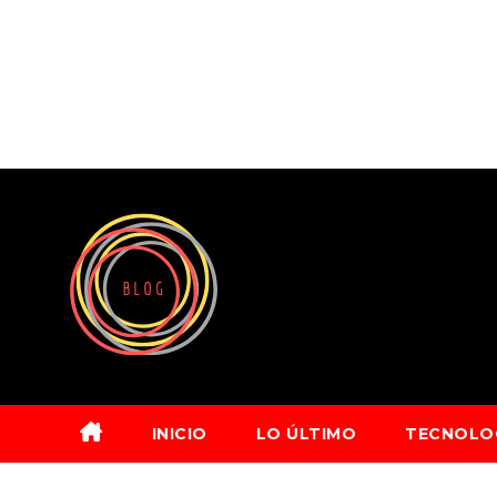
Saltar
al
contenido
INICIO
LO ÚLTIMO
TECNOLO