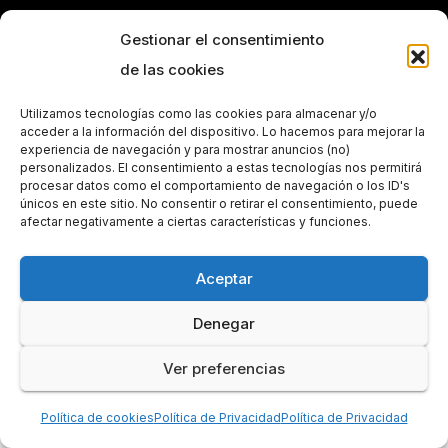
Gestionar el consentimiento
de las cookies
Utilizamos tecnologías como las cookies para almacenar y/o
acceder a la información del dispositivo. Lo hacemos para mejorar la
experiencia de navegación y para mostrar anuncios (no)
personalizados. El consentimiento a estas tecnologías nos permitirá
procesar datos como el comportamiento de navegación o los ID's
únicos en este sitio. No consentir o retirar el consentimiento, puede
afectar negativamente a ciertas características y funciones.
Aceptar
Funciona gracias a WordPress
|
Tema:
Newsbulk
de
Themeansar
Denegar
Inicio
Lo último
Tecnología
Política de cookies (UE)
Salud
Ver preferencias
Política de cookies
Política de Privacidad
Política de Privacidad