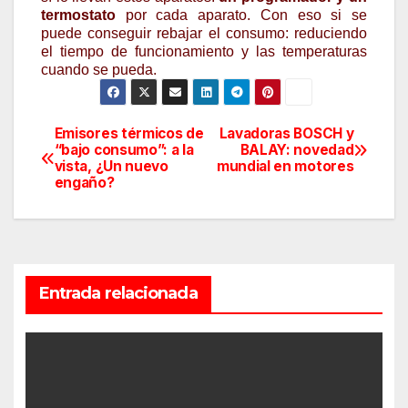
termostato
por cada aparato. Con eso si se
puede conseguir rebajar el consumo: reduciendo
el tiempo de funcionamiento y las temperaturas
cuando se pueda.
Emisores térmicos de
Lavadoras BOSCH y
Navegación
“bajo consumo”: a la
BALAY: novedad
vista, ¿Un nuevo
mundial en motores
de
engaño?
entradas
Entrada relacionada