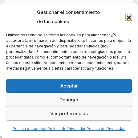
Gestionar el consentimiento
de las cookies
Utilizamos tecnologías como las cookies para almacenar y/o
acceder a la información del dispositivo. Lo hacemos para mejorar la
experiencia de navegación y para mostrar anuncios (no)
personalizados. El consentimiento a estas tecnologías nos permitirá
Lo último
procesar datos como el comportamiento de navegación o los ID's
únicos en este sitio. No consentir o retirar el consentimiento, puede
Adaptar los entrenamientos del gimnasio a casa
afectar negativamente a ciertas características y funciones.
Como evitar contagios al hacer la compra en el
Aceptar
supermercado
Denegar
Cómo desinfectar los mandos de consola por el
coronavirus
Ver preferencias
Covid-19: guía para escapar de las estafas
Política de cookies
Política de Privacidad
Política de Privacidad
online