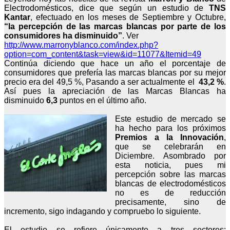
Electrodomésticos, dice que según un estudio de
TNS
Kantar
, efectuado en los meses de Septiembre y Octubre,
“la percepción de las marcas blancas por parte de los
consumidores ha disminuido”
. Ver
http://www.marronyblanco.com/index.php?
option=com_content&task=view&id=11077&Itemid=49
Continúa diciendo que hace un año el porcentaje de
consumidores que prefería las marcas blancas por su mejor
precio era del 49,5 %, Pasando a ser actualmente el
43,2 %
.
Así pues la apreciación de las Marcas Blancas ha
disminuido
6,3
puntos en el último año.
Este estudio de mercado se
ha hecho para los próximos
Premios a la Innovación
,
que se celebrarán en
Diciembre. Asombrado por
esta noticia, pues mi
percepción sobre las marcas
blancas de electrodomésticos
no es de reducción
precisamente, sino de
incremento, sigo indagando y compruebo lo siguiente.
El estudio se refiere únicamente a tres sectores: