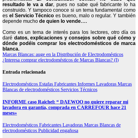
resultado le va a dar
, pues no sabe qué fabricante lo ha
construido. Y tampoco conoce si un tema fundamental como
es
el Servicio Técnico
es bueno, malo o regular. Y también
depende mucho
de quien lo vende….
Como es un tema de interés para los lectores, otro día os
daré
datos, explicaciones y consejos sobre qué cómo y
dónde podéis comprar los electrodomésticos de marca
blanca.
Navegación
Marcas Blancas: auge en la Distribución de Electrodomésticos
¿Interesa comprar electrodomésticos de Marcas Blancas? (I)
de
entradas
Entrada relacionada
Electrodomésticos
Estafas
Fabricantes
Informes
Lavadoras
Marcas
Blancas de electrodomésticos
Servicios Técnicos
INFORME caso Raichel: “ DAEWOO no quiere reparar mi
lavadora en garantía, comprada en CARREFOUR hace 21
meses»
Electrodomésticos
Fabricantes
Lavadoras
Marcas Blancas de
electrodomésticos
Publicidad engañosa