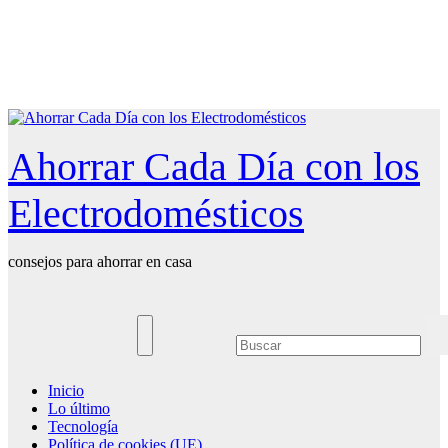
Saltar
al
contenido
Ahorrar Cada Día con los
Electrodomésticos
consejos para ahorrar en casa
Inicio
Lo último
Tecnología
Política de cookies (UE)