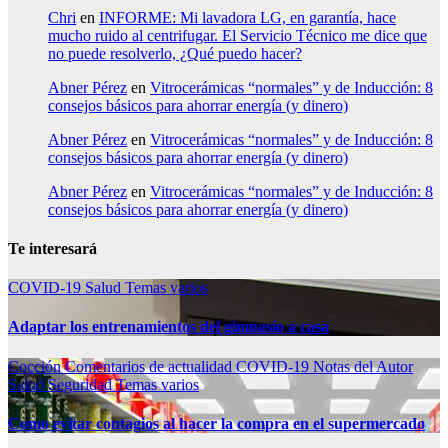
Chri
en
INFORME: Mi lavadora LG, en garantía, hace
mucho ruido al centrifugar. El Servicio Técnico me dice que
no puede resolverlo, ¿Qué puedo hacer?
Abner Pérez
en
Vitrocerámicas “normales” y de Inducción: 8
consejos básicos para ahorrar energía (y dinero)
Abner Pérez
en
Vitrocerámicas “normales” y de Inducción: 8
consejos básicos para ahorrar energía (y dinero)
Abner Pérez
en
Vitrocerámicas “normales” y de Inducción: 8
consejos básicos para ahorrar energía (y dinero)
Te interesará
COVID-19
Salud
Temas varios
Adaptar los entrenamientos del gimnasio a casa
Cocción
Comentarios de actualidad
COVID-19
Notas del Autor
Salud
Seguridad
Temas varios
Como evitar contagios al hacer la compra en el supermercado