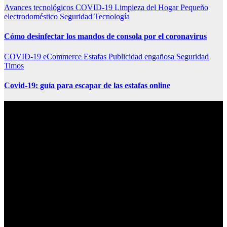
Avances tecnológicos
COVID-19
Limpieza del Hogar
Pequeño
electrodoméstico
Seguridad
Tecnología
Cómo desinfectar los mandos de consola por el coronavirus
COVID-19
eCommerce
Estafas
Publicidad engañosa
Seguridad
Timos
Covid-19: guía para escapar de las estafas online