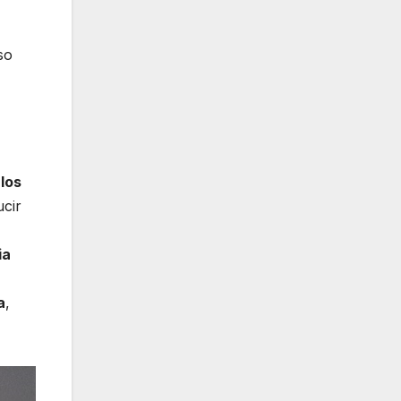
so
los
ucir
ia
a
,