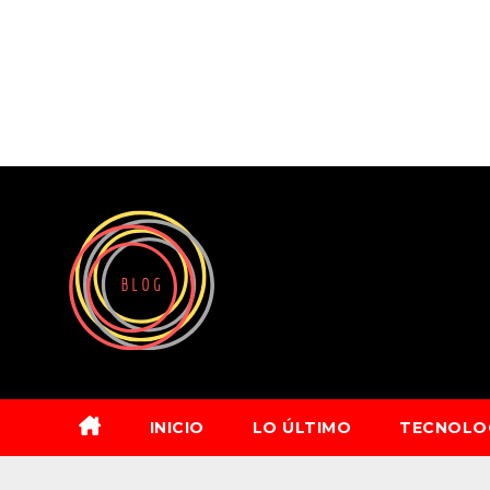
Saltar
al
contenido
INICIO
LO ÚLTIMO
TECNOLO