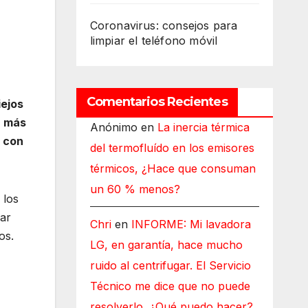
Coronavirus: consejos para
limpiar el teléfono móvil
Comentarios Recientes
iejos
, más
Anónimo
en
La inercia térmica
, con
del termofluído en los emisores
térmicos, ¿Hace que consuman
un 60 % menos?
 los
var
Chri
en
INFORME: Mi lavadora
os.
LG, en garantía, hace mucho
ruido al centrifugar. El Servicio
Técnico me dice que no puede
resolverlo, ¿Qué puedo hacer?