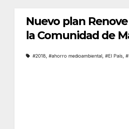
Nuevo plan Renove 
la Comunidad de Ma
#2018
,
#ahorro medioambiental
,
#El País
,
#