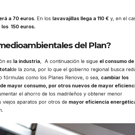
erá a 70 euros
. En los
lavavajillas llega a 110 €
y, en el ca
 los 150 euros.
s medioambientales del Plan?
ión es
la industria
, A continuación le sigue
el consumo de 
total
de la zona, por lo que el gobierno regional busca red
o fórmulas como los Planes Renove, o sea,
cambiar los
, de mayor consumo, por otros nuevos de mayor eficienc
mentar el ahorro de los madrileños y obtener menor
os viejos aparatos por otros de
mayor eficiencia energétic
n.