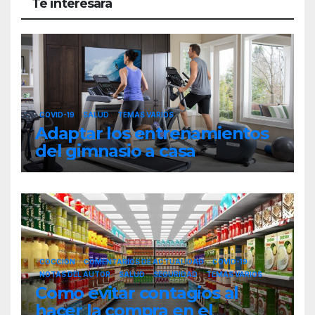
Te interesará
COVID-19
SALUD
TEMAS VARIOS
Adaptar los entrenamientos
del gimnasio a casa
COCCIÓN
COMENTARIOS DE ACTUALIDAD
COVID-19
NOTAS DEL AUTOR
SALUD
SEGURIDAD
TEMAS VARIOS
Como evitar contagios al
hacer la compra en el