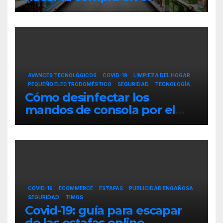
supermercado
AVANCES TECNOLÓGICOS
COVID-19
LIMPIEZA DEL HOGAR
PEQUEÑO ELECTRODOMÉSTICO
SEGURIDAD
TECNOLOGÍA
Cómo desinfectar los
mandos de consola por el
coronavirus
COVID-19
ECOMMERCE
ESTAFAS
PUBLICIDAD ENGAÑOSA
SEGURIDAD
TIMOS
Covid-19: guía para escapar
de las estafas online